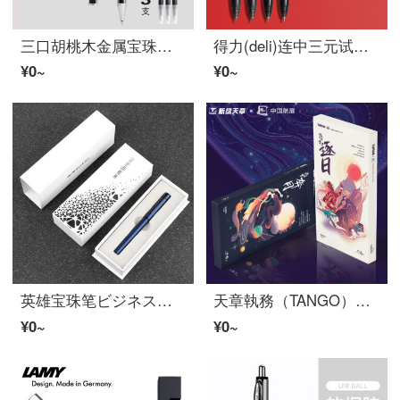
三口胡桃木金属宝珠ペンスイス輸入ペン芯ビジネスサインペン刻字プライベート刻字0.5 mm黒カスタマイズロゴ企業カスタマイズペン高級ギフトボックス胡桃木金属宝珠ペン
得力(deli)连中三元试験鲍尔潘学生用强化型针管0.5 mm签名笔高考速乾顺滑黑色炭素水笔4支速乾按动款【V 1】
¥0~
¥0~
英雄宝珠笔ビジネスオフィスギフトサインペン日常书き习字ファッション用笔H 605 C黒夹青-単支
天章執務（TANGO）中国航展文創シリーズ直液筆每日款0.5 mm全針管サインペンボールペンブラック6本/箱執務用品記念品
¥0~
¥0~