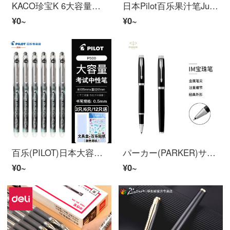
KACO珍宝K 6大容量波尔班清华艺博联名0.5 mm黑色四季好学4支/盒
日本Pilot百乐果汁笔Juice up按动波尔潘黑色0.3/0.4/0.5 mm学生考试刷题用水笔【学生用笔推荐】黑色笔三支装-0.5 mm
¥0~
¥0~
百乐(PILOT)日本大容量刷题百乐中性BL-P 50/P 500试水笔サイン笔ボールペン大学入试刷题専用笔【黒】0.5 MM【3本装-文房具箱】
パーカー(PARKER)サインペンIMシリーズの深い白黒の宝珠ペン
¥0~
¥0~