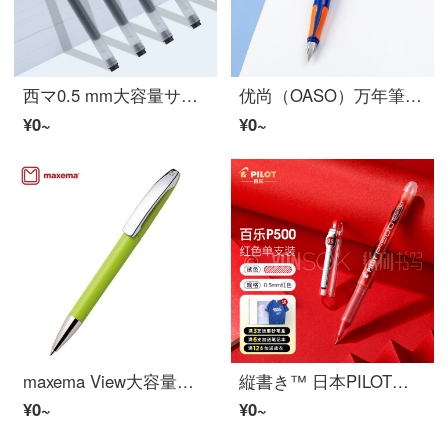
西マ0.5 mm大容量サインペン巨能写ボア学生水筆簡約黒試験ペン5本
优尚（OASO）万年筆萌动S005时尚高铱金EF尖银离子抑菌硅胶正姿笔握签字笔礼盒学生男女生练字笔橙蓝撞色
¥0~
¥0~
maxema View大容量旋转原子笔黑色1.0 进口商务办公油笔ボールペン刻字免费 青色
縦書き™ 日本PILOT百楽P 500ボーパス試験限定大容量直液式走珠ペンP 700執務署名ペン0.5 mm赤0.5 mmシングルサポート
¥0~
¥0~