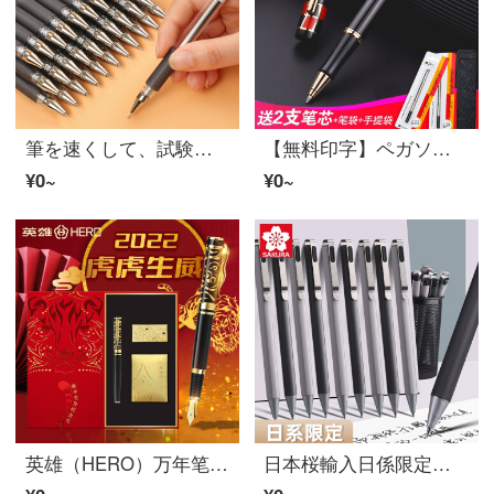
筆を速くして、試験専用ペンの0.5 mmボボールを押します。黒い水玉ペンの署名ペン、オフィス文房具の学習用品S 802
【無料印字】ペガソ（pimio）署名ペン男性ビジネスオフィス大人が0.5 mm Braggシリーズ923【純黒宝珠筆】
¥0~
¥0~
英雄（HERO）万年笔寅年記念プレゼント男性女性礼箱セットサインペンビジネス高級精緻学生の日プレゼント彫刻オーダーメイド【虎生威】2022年生まれの虎年
日本桜輸入日係限定の波晒ballsign idボタンボアペン復古水筆ビジネス署名試験用小中学生文房具【夜黒】0.4 mm