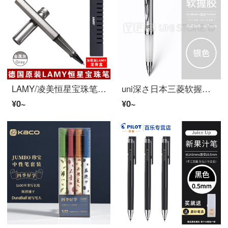
LAMY/凌美恒星宝珠笔AL-star系列签名笔水性波尔潘时尚经典练字金属灰色
uni深さ日本三菱软握胶瓶UMN-207 GG按动签名笔uniball学生用文房具水笔0.7 mm軽奢银【超顺滑试験セット】1笔+5本K 6黒芯0.5
¥0~
¥0~