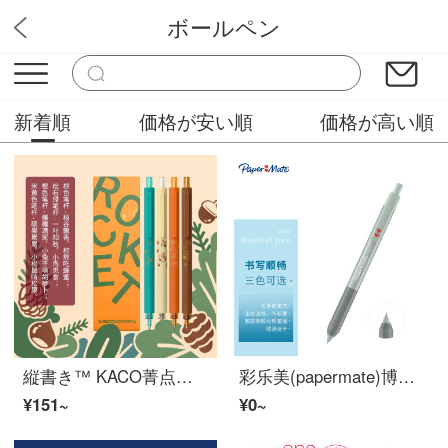
ボールペン
楽山文房具屋
新着順
価格が安い順
価格が高い順
縦書き™ KACO菁点低重心重手触り按动波尔班可定制logo事务签名笔0.5【New】幸福的豊作(4本黒0.5 mm)
彩乐美(papermate)博尔潘签名笔黑色0.5 mm单支果果系列キウイG 220
¥151~
¥0~