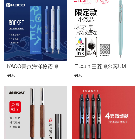
KACO菁点海洋物语博尔班0.5 mm按动笔黑色签名笔考试刷题水笔K 1028
日本uni三菱博尔宾UMN-SF-05小浓芯限定升级款按动式彩色水笔可换芯学生考试事务绿杆黑芯0.5
¥0~
¥0~