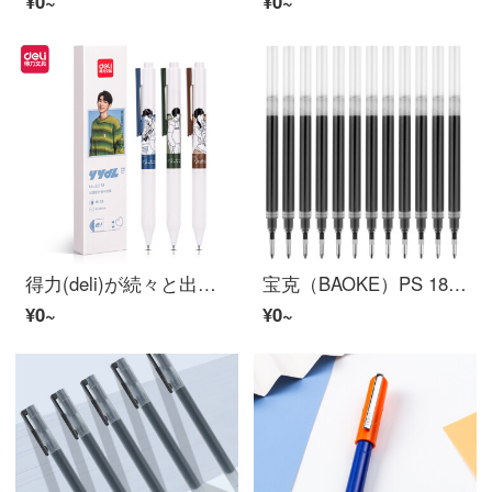
¥0~
¥0~
得力(deli)が続々と出てきます。記憶を限定します。ボルペン署名ペン学生用ペン0.38 mm強化タイプの針管3本/箱黒33758
宝克（BAOKE）PS 1800.0.7 mm大容量ボアペルン筆芯の水筆サインペンは芯の弾頭の黒の12本/箱になります。
¥0~
¥0~