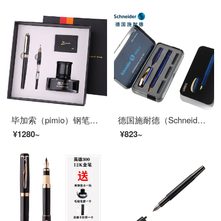
毕加索（pimio）钢笔礼盒T719书法笔男女士铱金/财务笔学生商务办公书写练字送礼礼物墨水钢笔套装 黑色双笔尖(不支持刻字)
德国施耐德（Schneider）钢笔成人学生用练字套装双笔头钢笔+走珠笔进口两用签字笔金珍珠系列魅影蓝
¥1280~
¥823~