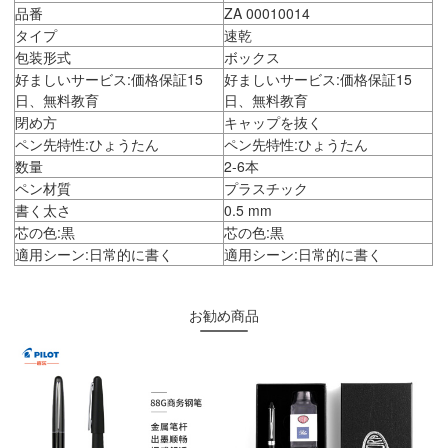
品番
ZA 00010014
タイプ
速乾
包装形式
ボックス
好ましいサービス:価格保証15
好ましいサービス:価格保証15
日、無料教育
日、無料教育
閉め方
キャップを抜く
ペン先特性:ひょうたん
ペン先特性:ひょうたん
数量
2-6本
ペン材質
プラスチック
書く太さ
0.5 mm
芯の色:黒
芯の色:黒
適用シーン:日常的に書く
適用シーン:日常的に書く
お勧め商品