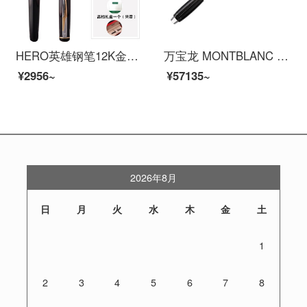
HERO英雄钢笔12K金笔300金尖墨水笔成人商务书写办公用练字钢笔明尖礼品水笔私人订制免费免费刻字 300黑丽雅12K金笔
万宝龙 MONTBLANC 星际行者碳纤维墨水笔/钢笔 109341
¥2956~
¥57135~
2026年8月
日
月
火
水
木
金
土
1
2
3
4
5
6
7
8