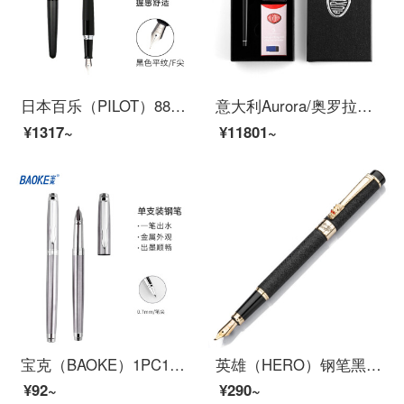
日本百乐（PILOT）88G钢笔学生书法练字笔 商务签字笔（含旋转上墨器）金属笔杆 黑色平纹 F尖
意大利Aurora/奥罗拉钢笔Ipsilon意普西伦B1214K金笔商务送礼成人男士签字定制LOGO 黑杆白夹墨水礼盒套装 F
¥1317~
¥11801~
宝克（BAOKE）1PC116 0.7mm绅宝签名笔 钢笔 墨水笔 学生练字笔
英雄（HERO）钢笔黑绒砂铱金钢笔美工笔明尖 6006
¥92~
¥290~