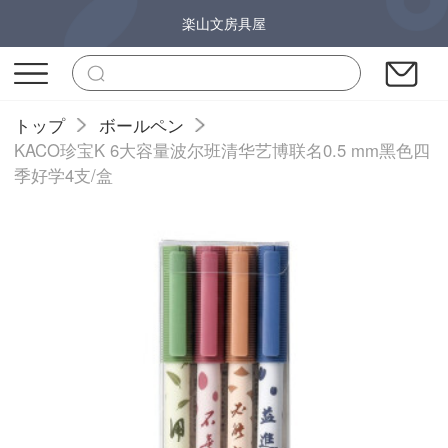
楽山文房具屋
トップ
ボールペン
KACO珍宝K 6大容量波尔班清华艺博联名0.5 mm黑色四
季好学4支/盒