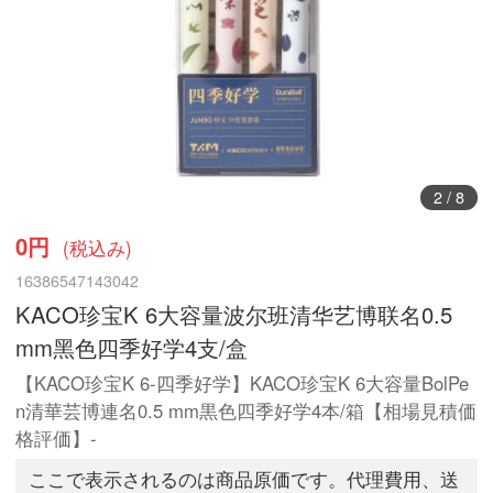
2
/
8
0円
(税込み)
16386547143042
KACO珍宝K 6大容量波尔班清华艺博联名0.5
mm黑色四季好学4支/盒
【KACO珍宝K 6-四季好学】KACO珍宝K 6大容量BolPe
n清華芸博連名0.5 mm黒色四季好学4本/箱【相場見積価
格評価】-
ここで表示されるのは商品原価です。代理費用、送