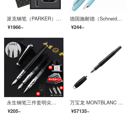
派克钢笔（PARKER）派克威雅XL墨水礼盒 签字笔商务送礼 学生钢笔练字 生日礼物 礼品笔免费刻字 威雅XL经典黑金夹墨水笔+礼盒
德国施耐德（Schneider）钢笔BK402+马卡龙男女学生用练字彩杆EF尖签字笔进口墨水笔土耳其蓝
¥1966~
¥244~
永生钢笔三件套明尖铱金美工笔财务笔学生成人办公书法练字用男女商务款礼盒套装 免费刻字 黑色
万宝龙 MONTBLANC 星际行者碳纤维墨水笔/钢笔 109341
¥205~
¥57135~