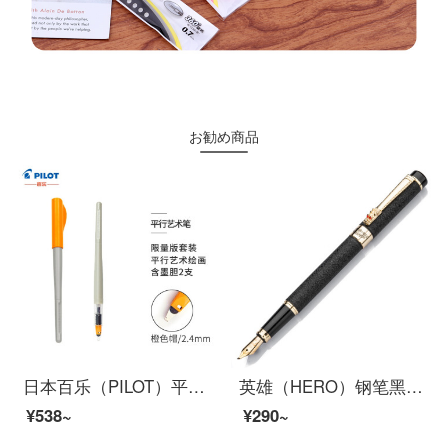
お勧め商品
日本百乐（PILOT）平行钢笔 美术美工艺术笔鸭嘴笔 艺术字体英文书法钢笔套装 2.4mm FP3-24-SS限量版
英雄（HERO）钢笔黑绒砂铱金钢笔美工笔明尖 6006
¥538~
¥290~