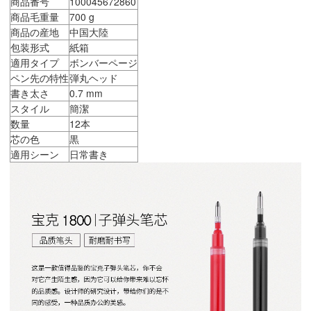
商品番号
100045672860
商品毛重量
700 g
商品の産地
中国大陸
包装形式
紙箱
適用タイプ
ボンバーページ
ペン先の特性
弾丸ヘッド
書き太さ
0.7 mm
スタイル
簡潔
数量
12本
芯の色
黒
適用シーン
日常書き