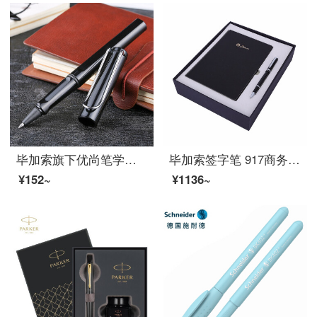
毕加索旗下优尚笔学生用书写商务男士女士签字笔签字笔0.5mm钢笔式笔送礼个性签名笔 亮黑色
毕加索签字笔 917商务办公签名笔礼盒装男女士礼品金属水笔0.5定制 709纯黑银夹宝珠笔+记事本礼盒套装
¥152~
¥1136~