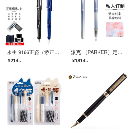
永生 9166正姿（矫正握姿）两支装墨囊墨水两用钢笔套装 学生硬笔书法练字办公签字笔铱金钢笔 黑色F+蓝色EF
派克 （PARKER）定制钢笔礼盒 威雅XL系列樱花蓝墨水笔礼盒-私人定制
¥214~
¥1814~