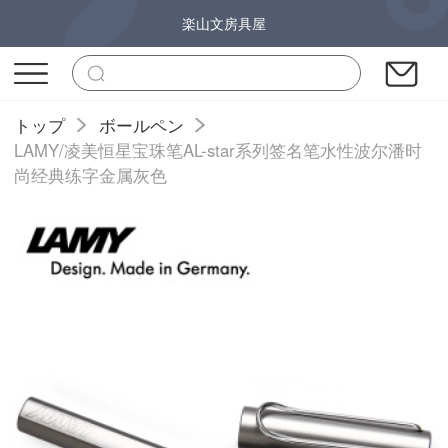
楽山文房具屋
トップ
ボールペン
LAMY/凌美恒星宝珠笔AL-star系列签名笔水性波尔潘时
尚经典练字金属灰色