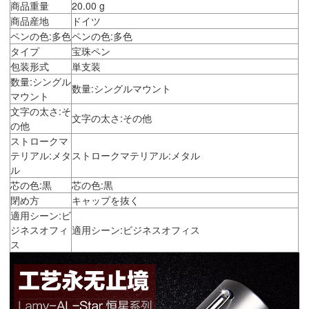
商品重量
20.00 g
商品産地
ドイツ
ペンの色:多色
ペンの色:多色
タイプ
宝珠ペン
包装形式
単支装
数量:シングル
数量:シングルマウント
マウント
文字の太さ:そ
文字の太さ:その他
の他
ストロークマ
テリアル:メタ
ストロークマテリアル:メタル
ル
芯の色:黒
芯の色:黒
閉め方
キャップを抜く
適用シーン:ビ
ジネスオフィ
適用シーン:ビジネスオフィス
ス