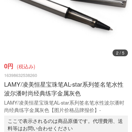
3
/
5
0円
(税込み)
16398632538260
LAMY/凌美恒星宝珠笔AL-star系列签名笔水性
波尔潘时尚经典练字金属灰色
LAMY/凌美恒星宝珠笔AL-star系列签名笔水性波尔潘时
尚经典练字金属灰色【图片价格品牌报价】-
ここで表示されるのは商品原価です。代理費用、送
料等はお問い合わせください