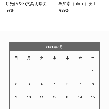
晨光(M&G)文具明暗尖黑色可擦墨囊钢笔 撸啊猫系列学生练字墨水笔套装(钢笔*2+墨囊*6) 颜色随机HAFP1348
毕加索（pimio）美工笔弯头弯尖书法钢笔男女士练字成人学生用笔1.0mm绅士系列902亮黑金夹
¥76~
¥892~
2026年8月
日
月
火
水
木
金
土
1
2
3
4
5
6
7
8
9
10
11
12
13
14
15