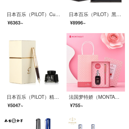
日本百乐（PILOT）Custom74贵客钢笔套装 书法练字签名钢笔 商务钢笔送礼盒套装 FKK1000R F尖 深红
日本百乐（PILOT）黑武士钢笔套装礼盒 按键式自来水笔 18k金尖签字笔限量版 FC-1800 黑色 M尖
¥6363~
¥8996~
日本百乐（PILOT）精英钢笔礼盒套装 Elite95s复刻限量款14K金口袋笔 商务办公练字笔 FES-1000 红色 F尖
法国梦特娇（MONTAGUT）钢笔学生女士礼盒墨水套装女生款练字高档精致礼物送礼 潘朵拉 粉红色0.5mm
¥5047~
¥755~