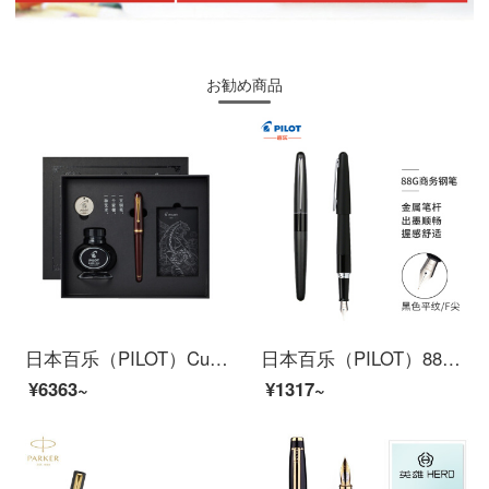
お勧め商品
日本百乐（PILOT）Custom74贵客钢笔套装 书法练字签名钢笔 商务钢笔送礼盒套装 FKK1000R F尖 深红
日本百乐（PILOT）88G钢笔学生书法练字笔 商务签字笔（含旋转上墨器）金属笔杆 黑色平纹 F尖
¥6363~
¥1317~