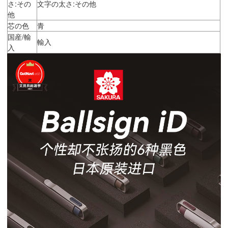
さ:その
文字の太さ:その他
他
芯の色
青
国産/輸
輸入
入