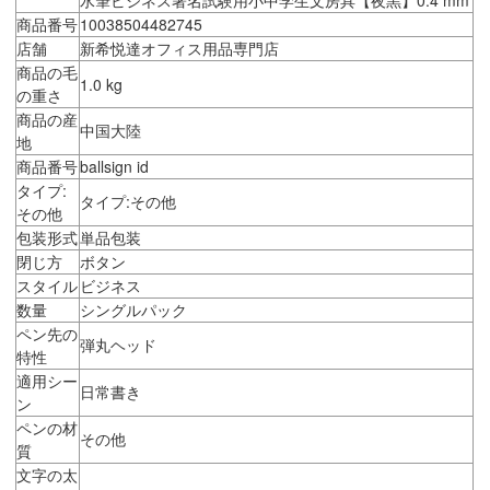
商品番号
10038504482745
店舗
新希悦達オフィス用品専門店
商品の毛
1.0 kg
の重さ
商品の産
中国大陸
地
商品番号
ballsign id
タイプ:
タイプ:その他
その他
包装形式
単品包装
閉じ方
ボタン
スタイル
ビジネス
数量
シングルパック
ペン先の
弾丸ヘッド
特性
適用シー
日常書き
ン
ペンの材
その他
質
文字の太