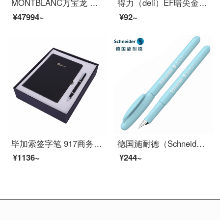
MONTBLANC万宝龙 Bonheur幸运星系列钢笔/墨水笔M尖 114831
得力（deli）EF暗尖金属钢笔小学生三年级专用男女矫姿书法练字签字笔礼盒 黑色 单支装
¥47994~
¥92~
毕加索签字笔 917商务办公签名笔礼盒装男女士礼品金属水笔0.5定制 709纯黑银夹宝珠笔+记事本礼盒套装
德国施耐德（Schneider）钢笔BK402+马卡龙男女学生用练字彩杆EF尖签字笔进口墨水笔土耳其蓝
¥1136~
¥244~