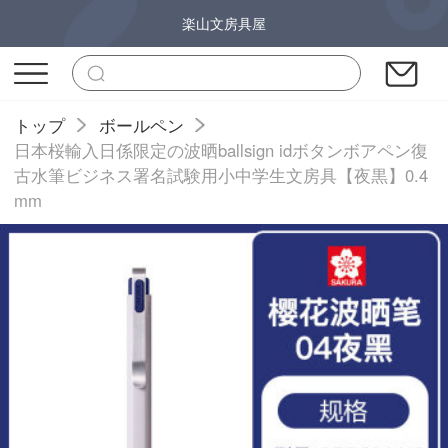
楽山文房具屋
トップ
ボールペン
日本桜輸入日係限定の波晒ballsign idボタンボアペン復
古水筆ビジネス署名試験用小中学生文房具【夜黒】0.4
mm