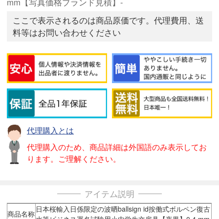
mm【写真価格ブランド見積】-
ここで表示されるのは商品原価です。代理費用、送
料等はお問い合わせください
代理購入とは
代理購入のため、商品詳細は外国語のみ表示してお
ります。ご理解ください。
アイテム説明
日本桜輸入日係限定の波晒ballsign id按働式ボルペン復古
商品名称
水筆ビジネス署名試験用小中学生文房具【夜黒】0.4 mm