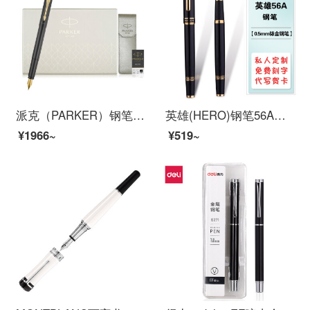
派克（PARKER）钢笔礼盒 威雅XL经典黑金夹墨水笔+笔套礼盒
英雄(HERO)钢笔56A弯尖书法美工笔学生用练字书写商务办公铱金钢笔礼盒装节日送礼企业订制免费免费 0.5mm直尖铱金笔
¥1966~
¥519~