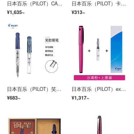
日本百乐（PILOT）CAVALIER新款卡佛里亚钢笔 涂漆铜杆 F咀 黑 FCAN-3SR-BF原装进口
日本百乐（PILOT）卡利贵妃钢笔 学生入门练字笔（含墨胆6支）男女成人速写钢笔 FP-60R EF尖 透明杆
¥1,635~
¥313~
日本百乐（PILOT）笑脸钢笔学生练字笔 入门级书法笔（含旋转上墨器/清洗胆）FKA-150R 透明黑 EF尖 限量版
日本百乐（PILOT）explorer探索者钢笔 单支装(配上墨器)M尖粉沙滩FP-EX1-M-MP(618活动专供)
¥683~
¥1,317~