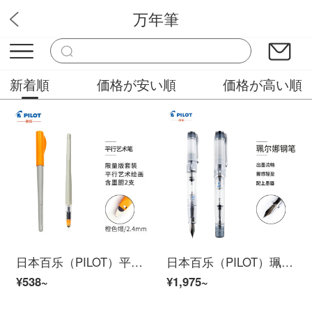
万年筆
楽山文房具屋
新着順
価格が安い順
価格が高い順
日本百乐（PILOT）平行钢笔 美术美工艺术笔鸭嘴笔 艺术字体英文书法钢笔套装 2.4mm FP3-24-SS限量版
日本百乐（PILOT）珮尔娜PRERA透明钢笔/练字钢笔 含上墨器 F尖 黑 FPRN350R-TBF原装进口
¥538~
¥1,975~