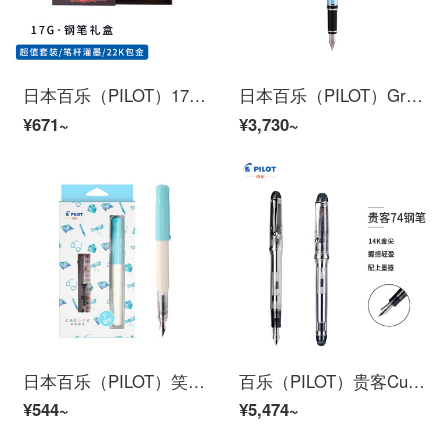
日本百乐（PILOT）17G钢笔套装配墨水怀旧礼盒学生用成人练字送礼灌墨式F咀 红AMS17G3FR-I30B
日本百乐（PILOT）Grance格兰斯钢笔 商务办公书写练字笔 钢笔礼盒装 FGRC-8SR F尖 天空蓝
¥671~
¥3,730~
日本百乐（PILOT）笑脸钢笔学生练字笔 配吸墨器/墨胆 入门级书法笔 Kakuno FKA-1SR 淡蓝色白杆 F尖
百乐（PILOT）贵客Custom74透明钢笔墨水笔14K金尖钢笔礼盒装送礼商务书写 透明杆 F尖 FKK-1MR-NC-F-A
¥544~
¥5,474~