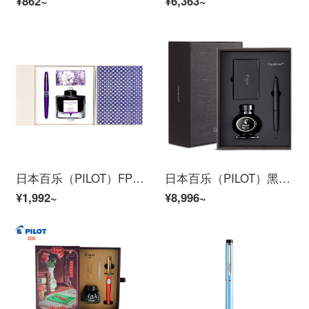
¥862~
¥6,363~
日本百乐（PILOT）FPMR3钢笔签字笔礼盒墨水套装 88G钢笔学生书法练字办公 紫色圆圈M尖
日本百乐（PILOT）黑武士钢笔套装礼盒 按键式自来水笔 18k金尖签字笔限量版 FC-1800 黑色 M尖
¥1,992~
¥8,996~