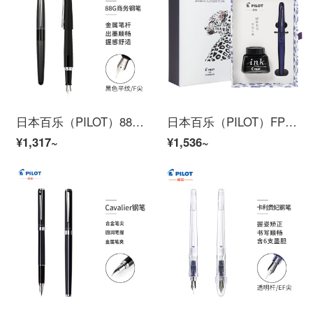
日本百乐（PILOT）88G钢笔学生书法练字笔 商务签字笔（含旋转上墨器）金属笔杆 黑色平纹 F尖
日本百乐（PILOT）FPMR2钢笔签字笔礼盒墨水套装 88G钢笔学生书法练字办公 野性气息 紫色豹纹F尖
¥1,317~
¥1,536~