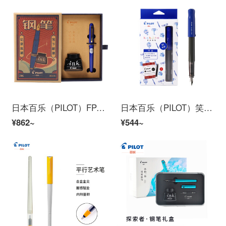
日本百乐（PILOT）FP-78G+钢笔套装 F尖商务签字笔练字送礼钢笔墨水复古礼盒装 蓝色
日本百乐（PILOT）笑脸钢笔学生练字笔 入门级书法笔（含墨胆6支）FKA-1SR 蓝色 M尖
¥862~
¥544~