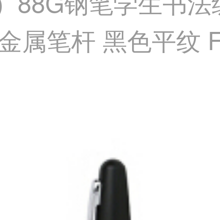
T）88G钢笔学生书
金属笔杆 黑色平纹 