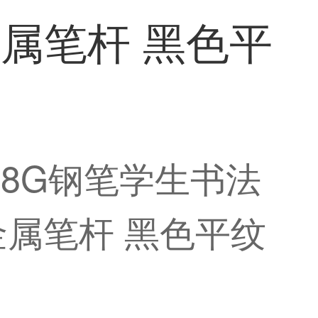
属笔杆 黑色平
）88G钢笔学生书法
属笔杆 黑色平纹