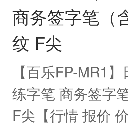
商务签字笔（
纹 F尖
【百乐FP-MR1
练字笔 商务签字
F尖【行情 报价 价