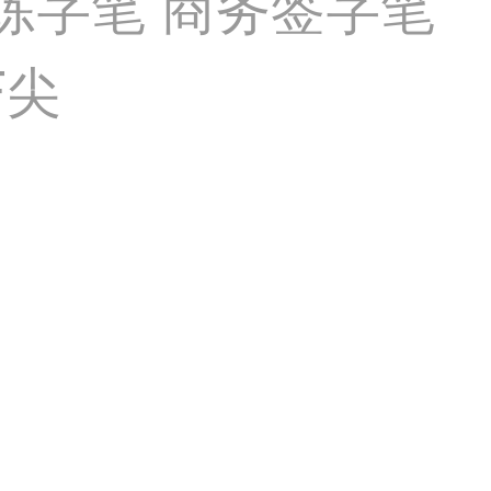
法练字笔 商务签字笔
F尖