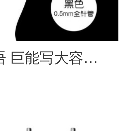
文匠墨语 巨能写大容量ボールペン学生用签字笔水笔0.5mm黑色学生刷题神器一体式笔杆全针管办公水性笔 黑色 15支