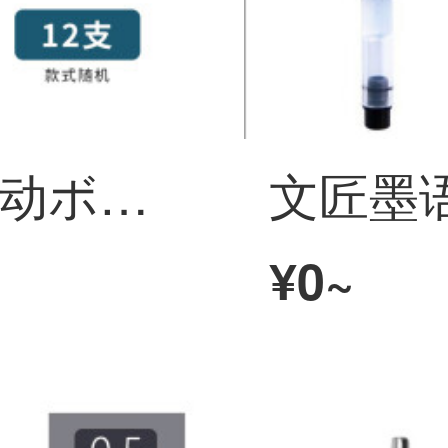
晨光（M&G） 按动ボールペン好顺滑夏日限定绵绵冰高颜值考试专用刷题笔0.5黑色学生用碳素水性签字笔in 夏日绵绵冰 按动笔【12支 盒装】02325 0.5mm
¥0~