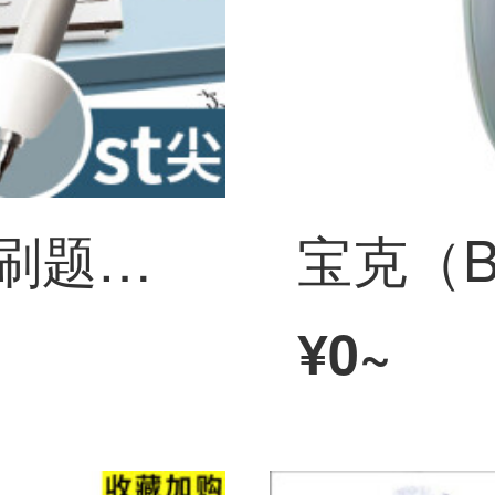
简繁 0.5mm黑色刷题笔 5支装+10支替芯 ST笔尖按动笔芯速干巨能写大容量水性笔签字顺滑学生用考试考研ボールペン
¥0~