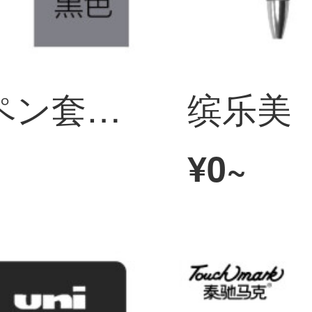
得力彩色ボールペン套装做笔记专用签字笔0.5mm学生用多色 黑红蓝绿紫水性笔小清新可爱创意女手账本日记标 黑色ボールペン-2支 0.5mm
¥0~