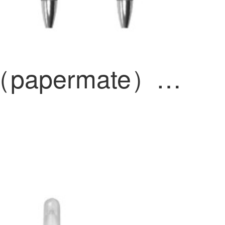
缤乐美（papermate）速干ボールペン 签字笔S100 黑色0.5mm单只装