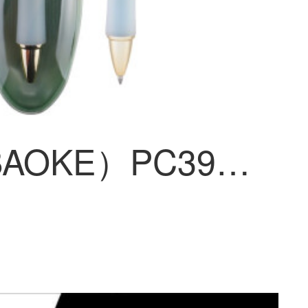
宝克（BAOKE）PC3978 臻品按动ボールペン0.7mm子弹头水笔签字笔 森溪绿 书写黑色 单支装