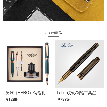
お勧め商品
英雄（HERO）钢笔礼盒849墨绿色 三件套（铱金笔+宝珠+美工）办公礼品墨水礼盒套装
Laban劳彭钢笔古典墨水笔经典复古做旧铱金笔男士高档商务办公成人练字刚笔女生专用文艺送礼礼品笔 条纹金 F尖 0.5mm 明尖
¥1288~
¥7375~