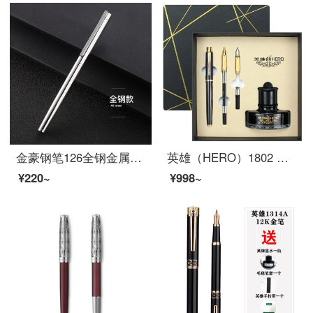
金豪钢笔126全钢金属银色黑色学生男女孩成人商务日常写字书法练字铱金笔墨水笔吸墨器墨囊两用口径2.6 126钢笔简装（全钢） 暗尖0.38MM
英雄（HERO）1802 铱金钢笔/宝珠笔/美工笔三合一签字笔墨水礼盒套装 黑色
¥220~
¥998~