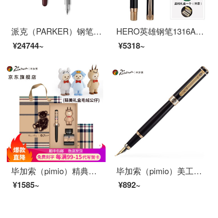
派克（PARKER）钢笔 卓尔系列致臻绛红墨水笔
HERO英雄钢笔1316A金笔尖12K金笔男士书写办公练字用墨水笔签字书法礼品笔商务送礼免费刻字定制
¥24744~
¥5318~
毕加索（pimio）精典泰迪联名款钢笔墨水礼盒套装商务办公礼品笔英伦格套装系列绒毛鼠 藏羚羊
毕加索（pimio）美工笔弯头弯尖书法钢笔男女士练字成人学生用笔1.0mm绅士系列902亮黑金夹
¥1585~
¥892~