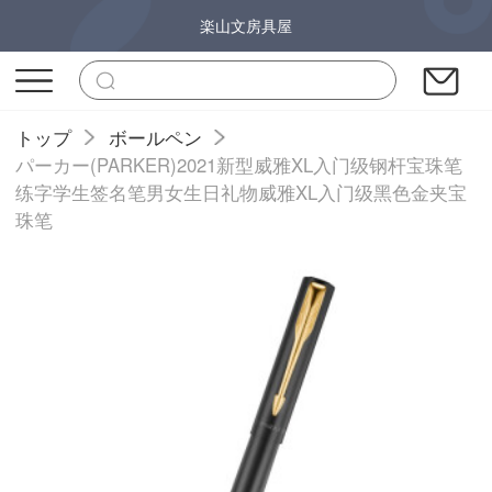
楽山文房具屋
トップ
ボールペン
パーカー(PARKER)2021新型威雅XL入门级钢杆宝珠笔
练字学生签名笔男女生日礼物威雅XL入门级黑色金夹宝
珠笔