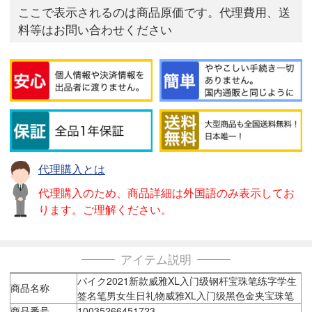
ここで表示されるのは商品原価です。代理費用、送
料等はお問い合わせください
代理購入とは
代理購入のため、商品詳細は外国語のみ表示してお
ります。ご理解ください。
アイテム説明
パイク2021新款威雅XL入门级钢杆宝珠笔练字学生
商品名称
签名笔男女生日礼物威雅XL入门级黑色金夹宝珠笔
商品番号
10035266451723