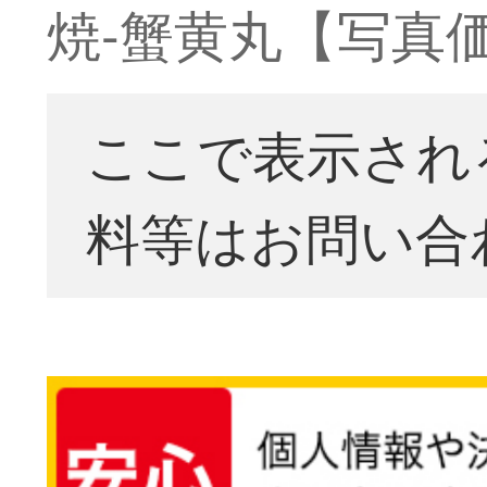
焼-蟹黄丸【写真
ここで表示され
料等はお問い合