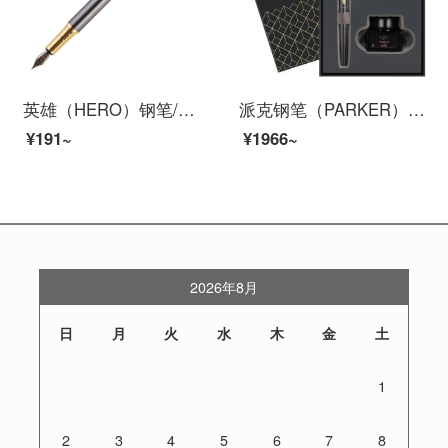
英雄（HERO）钢笔/签字笔7006 学生办公练字钢笔商务礼品 F尖 灰色
派克钢笔（PARKER）派克威雅XL墨水礼盒 签字笔商务送礼 学生钢笔练字 生日礼物 礼品笔免费刻字 威雅XL经典黑金夹墨水笔+礼盒
¥191~
¥1966~
2026年8月
日
月
火
水
木
金
土
1
2
3
4
5
6
7
8