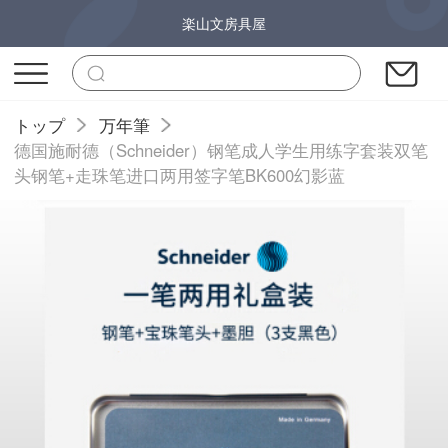
楽山文房具屋
トップ
万年筆
德国施耐德（Schneider）钢笔成人学生用练字套装双笔
头钢笔+走珠笔进口两用签字笔BK600幻影蓝