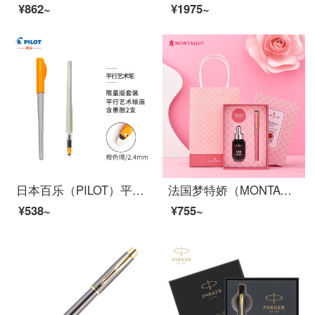
¥862~
¥1975~
日本百乐（PILOT）平行钢笔 美术美工艺术笔鸭嘴笔 艺术字体英文书法钢笔套装 2.4mm FP3-24-SS限量版
法国梦特娇（MONTAGUT）钢笔学生女士礼盒墨水套装女生款练字高档精致礼物送礼 潘朵拉 粉红色0.5mm
¥538~
¥755~