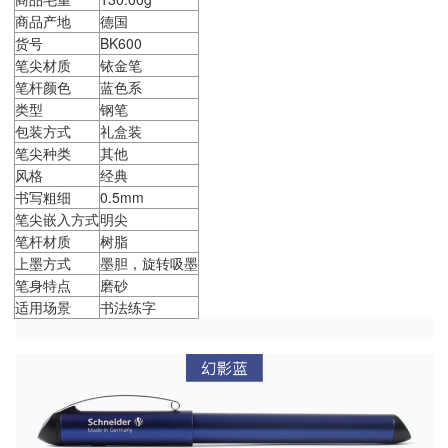
商品产地
德国
货号
BK600
笔尖材质
铱金笔
笔杆颜色
蓝色系
类型
钢笔
包装方式
礼盒装
笔尖种类
其他
风格
经典
书写粗细
0.5mm
笔尖嵌入方式
明尖
笔杆材质
树脂
上墨方式
墨胆，旋转吸墨
笔身特点
磨砂
适用场景
书法练字