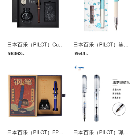
日本百乐（PILOT）Custom74贵客钢笔套装 书法练字签名钢笔 商务钢笔送礼盒套装 FKK1000R F尖 深红
日本百乐（PILOT）笑脸钢笔学生练字笔 配吸墨器/墨胆 入门级书法笔 Kakuno FKA-1SR 淡蓝色白杆 F尖
¥6363~
¥544~
日本百乐（PILOT）FP-78G+钢笔套装 F尖商务签字笔练字送礼钢笔墨水复古礼盒装 蓝色
日本百乐（PILOT）珮尔娜PRERA透明钢笔/练字钢笔 含上墨器 F尖 黑 FPRN350R-TBF原装进口