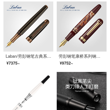
Laban/劳彭钢笔古典系列墨水笔男士高档商务办公礼物套装礼盒女生专用练字文艺精致复古定制送礼刻字 条纹玫瑰金 EF尖 0.35mm 明尖
劳彭钢笔康桥系列钢笔Laban象牙白树脂墨水笔男士女士练字笔铱金笔刚笔墨囊可替换礼品笔节日送礼礼物 巧克力色 0.5mm 明尖
¥7375~
¥9752~