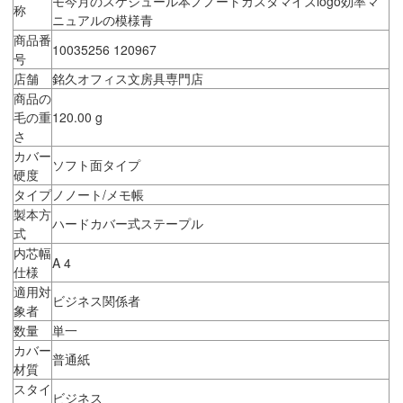
モ今月のスケジュール本ノノートカスタマイズlogo効率マ
称
ニュアルの模様青
商品番
10035256 120967
号
店舗
銘久オフィス文房具専門店
商品の
毛の重
120.00 g
さ
カバー
ソフト面タイプ
硬度
タイプ
ノノート/メモ帳
製本方
ハードカバー式ステープル
式
内芯幅
A 4
仕様
適用対
ビジネス関係者
象者
数量
単一
カバー
普通紙
材質
スタイ
ビジネス