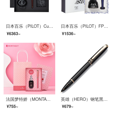
日本百乐（PILOT）Custom74贵客钢笔套装 书法练字签名钢笔 商务钢笔送礼盒套装 FKK1000R F尖 深红
日本百乐（PILOT）FPMR2钢笔签字笔礼盒墨水套装 88G钢笔学生书法练字办公 野性气息 紫色豹纹F尖
¥6363~
¥1536~
法国梦特娇（MONTAGUT）钢笔学生女士礼盒墨水套装女生款练字高档精致礼物送礼 潘朵拉 粉红色0.5mm
英雄（HERO）钢笔黑色雅悦 财会特细EF尖 暗尖铱金钢笔办公书写签字笔1079
¥755~
¥679~