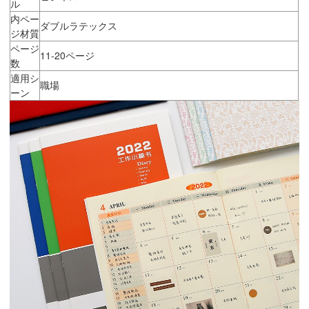
ル
内ペー
ダブルラテックス
ジ材質
ページ
11-20ページ
数
適用シ
職場
ーン