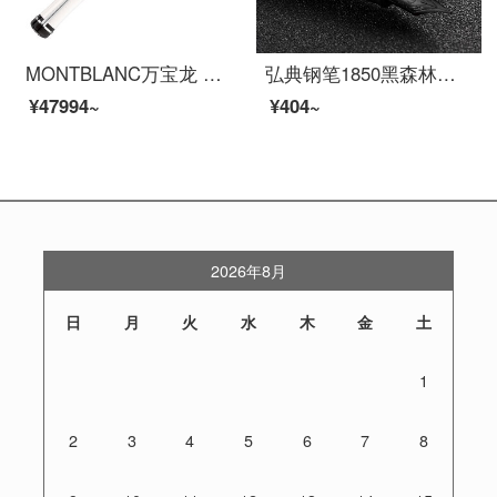
MONTBLANC万宝龙 Bonheur幸运星系列钢笔/墨水笔M尖 114831
弘典钢笔1850黑森林练字学生用复古商务男女成人用笔弯头美工礼盒装礼物送礼书写书法墨水笔 免费刻字 黑森林（墨水礼盒） EF尖钢笔/0.38mm
¥47994~
¥404~
2026年8月
日
月
火
水
木
金
土
1
2
3
4
5
6
7
8