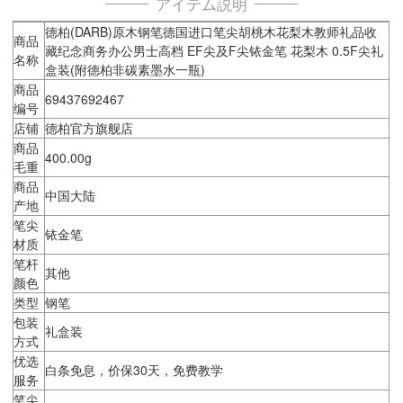
アイテム説明
德柏(DARB)原木钢笔德国进口笔尖胡桃木花梨木教师礼品收
商品
藏纪念商务办公男士高档 EF尖及F尖铱金笔 花梨木 0.5F尖礼
名称
盒装(附德柏非碳素墨水一瓶)
商品
69437692467
编号
店铺
德柏官方旗舰店
商品
400.00g
毛重
商品
中国大陆
产地
笔尖
铱金笔
材质
笔杆
其他
颜色
类型
钢笔
包装
礼盒装
方式
优选
白条免息，价保30天，免费教学
服务
笔尖