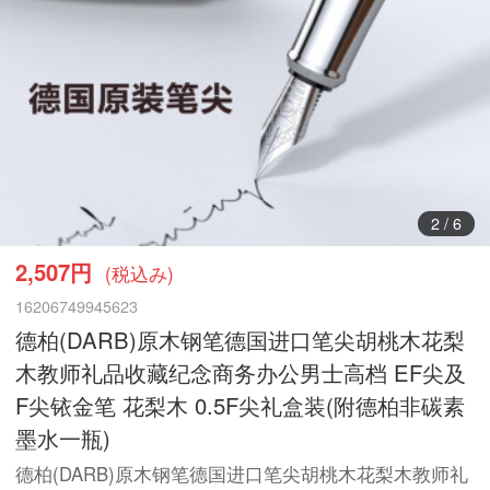
3
/
6
2,507円
(税込み)
16206749945623
德柏(DARB)原木钢笔德国进口笔尖胡桃木花梨
木教师礼品收藏纪念商务办公男士高档 EF尖及
F尖铱金笔 花梨木 0.5F尖礼盒装(附德柏非碳素
墨水一瓶)
德柏(DARB)原木钢笔德国进口笔尖胡桃木花梨木教师礼