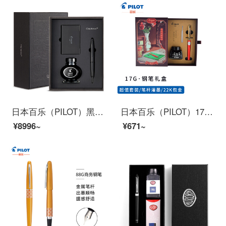
日本百乐（PILOT）黑武士钢笔套装礼盒 按键式自来水笔 18k金尖签字笔限量版 FC-1800 黑色 M尖
日本百乐（PILOT）17G钢笔套装配墨水怀旧礼盒学生用成人练字送礼灌墨式F咀 红AMS17G3FR-I30B
¥8996~
¥671~