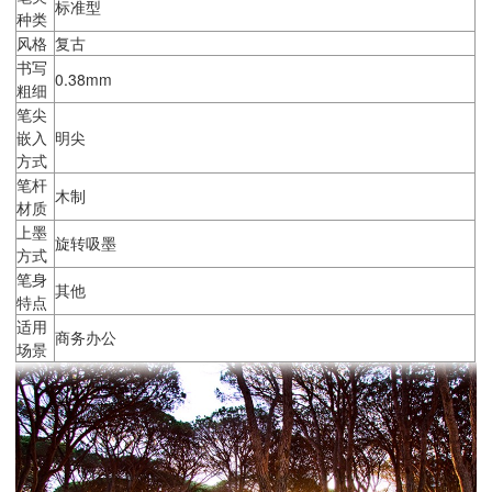
标准型
种类
风格
复古
书写
0.38mm
粗细
笔尖
嵌入
明尖
方式
笔杆
木制
材质
上墨
旋转吸墨
方式
笔身
其他
特点
适用
商务办公
场景