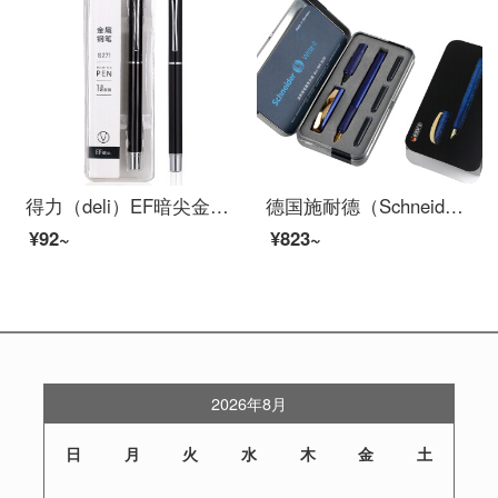
得力（deli）EF暗尖金属钢笔小学生三年级专用男女矫姿书法练字签字笔礼盒 黑色 单支装
德国施耐德（Schneider）钢笔成人学生用练字套装双笔头钢笔+走珠笔进口两用签字笔金珍珠系列魅影蓝
¥92~
¥823~
2026年8月
日
月
火
水
木
金
土