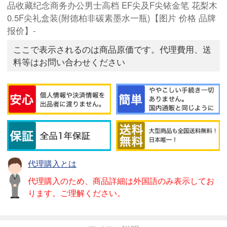
品收藏纪念商务办公男士高档 EF尖及F尖铱金笔 花梨木
0.5F尖礼盒装(附德柏非碳素墨水一瓶)【图片 价格 品牌
报价】-
ここで表示されるのは商品原価です。代理費用、送
料等はお問い合わせください
代理購入とは
代理購入のため、商品詳細は外国語のみ表示してお
ります。ご理解ください。