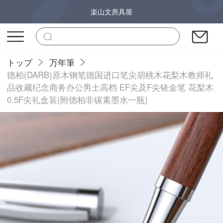
楽山文房具屋
トップ
万年筆
德柏(DARB)原木钢笔德国进口笔尖胡桃木花梨木教师礼
品收藏纪念商务办公男士高档 EF尖及F尖铱金笔 花梨木
0.5F尖礼盒装(附德柏非碳素墨水一瓶)