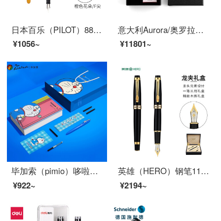
日本百乐（PILOT）88G钢笔商务签字笔 金属笔杆墨水笔练字学生钢笔礼盒FP-MR3 橙色花朵F尖
意大利Aurora/奥罗拉钢笔Ipsilon意普西伦B1214K金笔商务送礼成人男士签字定制LOGO 黑杆白夹墨水礼盒套装 F
¥1056~
¥11801~
毕加索（pimio）哆啦A梦联名款机器猫钢笔礼盒套装叮当猫男女生学生用成人练字笔931经典蓝
英雄（HERO）钢笔1111黑色（1+2）铱金钢笔组合套墨水笔龙夹明尖
¥922~
¥2194~