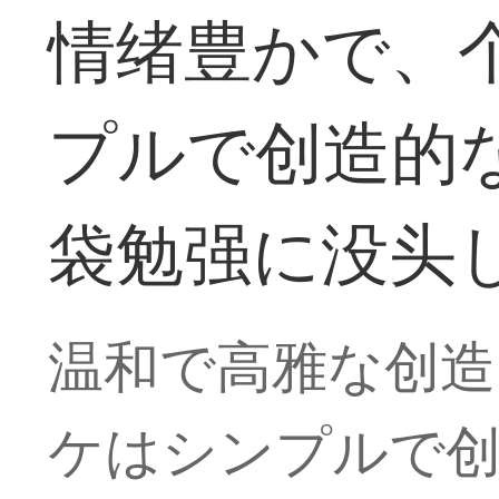
情绪豊かで、
プルで创造的
袋勉强に没头
温和で高雅な创造
ケはシンプルで创