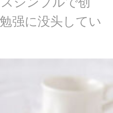
ケスシンプルで创
袋勉强に没头してい