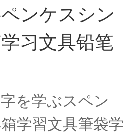
字ペンケスシン
箱学习文具铅笔
文字を学ぶスペン
具箱学習文具筆袋学