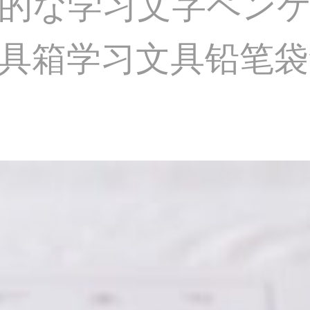
的な学习文字ペン
具箱学习文具铅笔