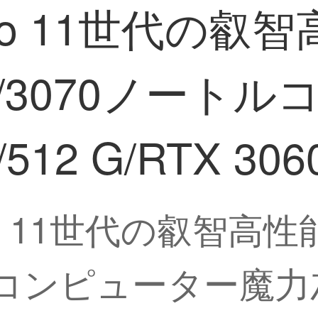
ro 11世代の叡
60/3070ノート
512 G/RTX 306
o 11世代の叡智高
トコンピューター魔力灰i 7