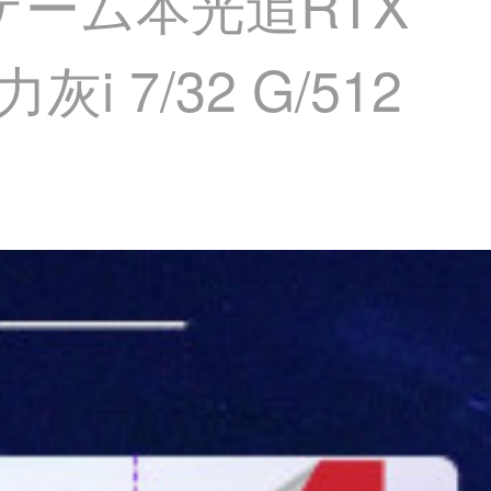
ゲーム本光追RTX
 7/32 G/512