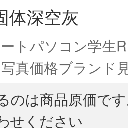
 G固体深空灰
パソコン学生R 7 47
灰【写真価格ブランド
るのは商品原価です
わせください