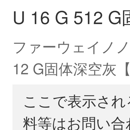
U 16 G 512
ファーウェイノノート
12 G固体深空
ここで表示され
料等はお問い合