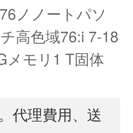
P 76ノノートパソ
チ高色域76:i 7-18
6 Gメモリ1 T固体
。代理費用、送