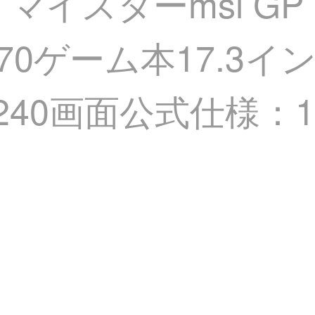
】マイスターmsi G
070ゲーム本17.3イン
1 K 240画面公式仕様：