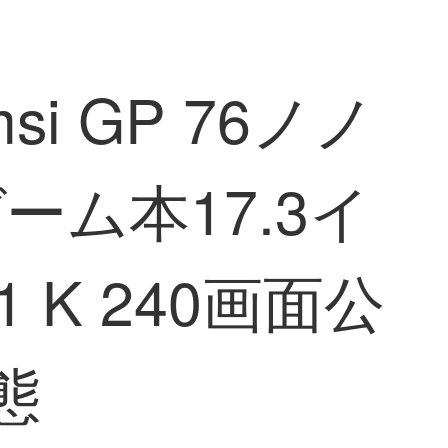
i GP 76ノノ
ゲーム本17.3イ
 1 K 240画面公
態