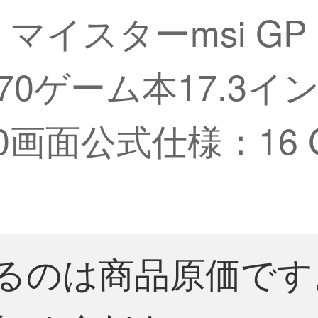
】マイスターmsi G
070ゲーム本17.3イン
K 240画面公式仕様：1
るのは商品原価です