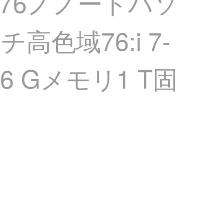
P 76ノノートパソ
チ高色域76:i 7-
16 Gメモリ1 T固