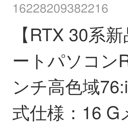
16228209382216
【RTX 30系
ートパソコンRTX
ンチ高色域76:i 7
式仕様：16 G