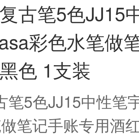
马复古笔5色JJ1
rasa彩色水笔
黑色 1支装
复古笔5色JJ15中性
水笔做笔记手账专用酒