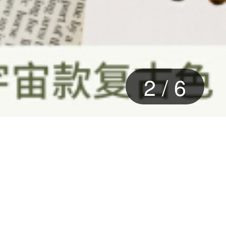
3
/
6