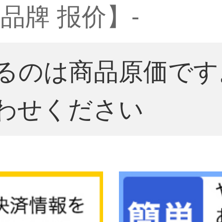
品牌 报价】-
るのは商品原価です
わせください