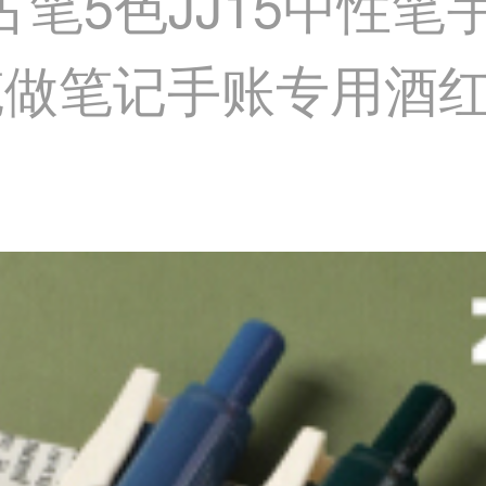
复古笔5色JJ15中性
水笔做笔记手账专用酒