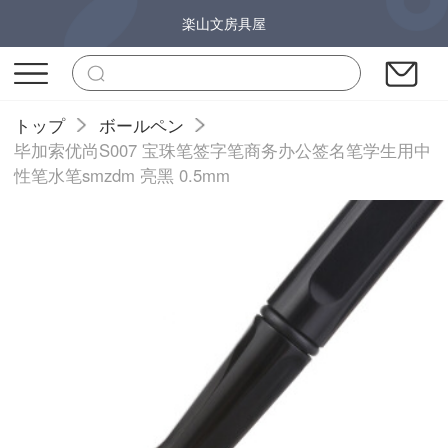
楽山文房具屋
トップ
ボールペン
毕加索优尚S007 宝珠笔签字笔商务办公签名笔学生用中
性笔水笔smzdm 亮黑 0.5mm