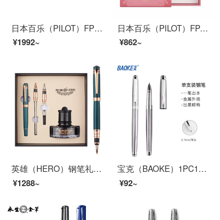
日本百乐（PILOT）FPMR3钢笔签字笔礼盒墨水套装 88G钢笔学生书法练字办公 紫色圆圈M尖
日本百乐（PILOT）FP-78G钢笔礼盒装 F尖商务签字笔学生练字送礼钢笔墨水意式风情套装 嫩粉
¥1992~
¥862~
英雄（HERO）钢笔礼盒849墨绿色 三件套（铱金笔+宝珠+美工）办公礼品墨水礼盒套装
宝克（BAOKE）1PC116 0.7mm绅宝签名笔 钢笔 墨水笔 学生练字笔
¥1288~
¥92~