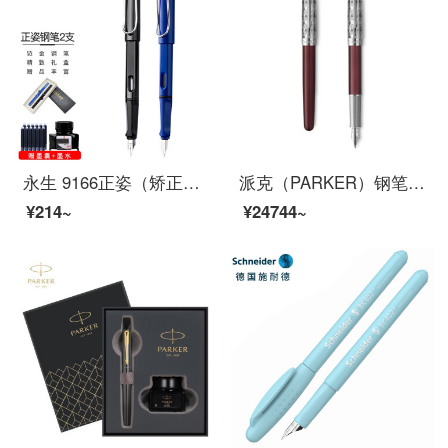
永生 9166正姿（矫正握姿）两支装墨囊墨水两用钢笔套装 学生硬笔书法练字办公签字笔铱金钢笔 黑色F+蓝色EF
派克（PARKER）钢笔 卓尔系列致臻绛红墨水笔
¥214~
¥24744~