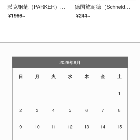
派克钢笔（PARKER）派克威雅XL墨水礼盒 签字笔商务送礼 学生钢笔练字 生日礼物 礼品笔免费刻字 威雅XL经典黑金夹墨水笔+礼盒
德国施耐德（Schneider）钢笔BK402+马卡龙男女学生用练字彩杆EF尖签字笔进口墨水笔土耳其蓝
¥1966~
¥244~
2026年8月
日
月
火
水
木
金
土
1
2
3
4
5
6
7
8
9
10
11
12
13
14
15