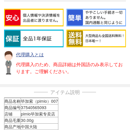
代理購入とは
代理購入のため、商品詳細は外国語のみ表示してお
ります。ご理解ください。
アイテム説明
商品名称
毕加索（pimio）007
商品编号
37540565093
店铺
pimio毕加索专卖店
商品毛重
30.00g
商品产地
中国大陆