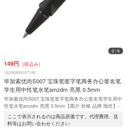
2
/
6
149円
(税込み)
16206809167194
毕加索优尚S007 宝珠笔签字笔商务办公签名笔
学生用中性笔水笔smzdm 亮黑 0.5mm
毕加索优尚S007 宝珠笔签字笔商务办公签名笔学生用中
性笔水笔smzdm 亮黑 0.5mm【图片 价格 品牌 报价】-
ここで表示されるのは商品原価です。代理費用、送
料等はお問い合わせください