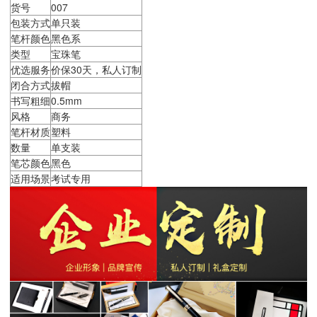
货号
007
包装方式
单只装
笔杆颜色
黑色系
类型
宝珠笔
优选服务
价保30天，私人订制
闭合方式
拔帽
书写粗细
0.5mm
风格
商务
笔杆材质
塑料
数量
单支装
笔芯颜色
黑色
适用场景
考试专用