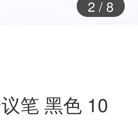
2
/
8
笔 黑色 10