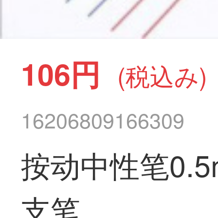
106円
(税込み)
16206809166309
按动中性笔0.5
支笔