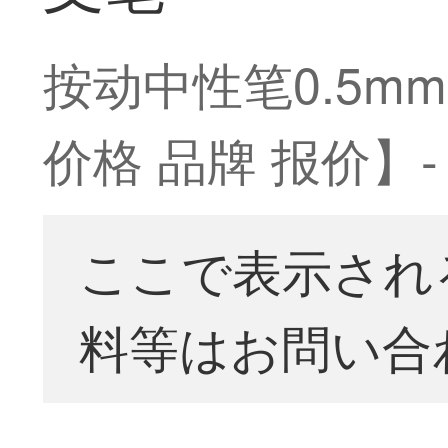
按动中性笔0.5m
价格 品牌 报价】-
ここで表示され
料等はお問い合