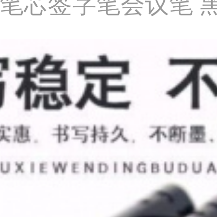
m笔芯签字笔会议笔 黑