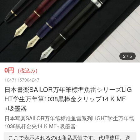
2
/
5
0円
(税込み)
16471157904247
日本書楽SAILOR万年筆標準魚雷シリーズLIG
HT学生万年筆1038黒棒金クリップ14 K MF
+吸墨器
日本写楽SAILOR万年笔标准鱼雷系列LIGHT学生万年笔
1038黑杆金夹14 K MF+吸墨器
ここで表示されるのは商品原価です。代理費用、送