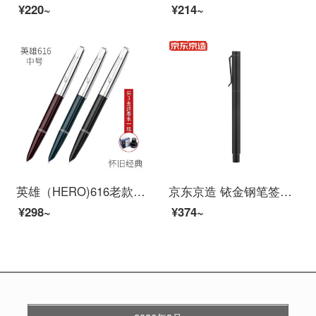
¥220~
¥214~
英雄（HERO)616老款钢笔经典老式中号小号复古练字男女学生通用中细尖329美工笔330上海原厂 616中号随机颜色3支装0.5mm
京东京造 铱金钢笔签字笔墨水笔 EF尖 金属钢笔套装配四只墨囊 墨水黑色 钢笔黑色
¥298~
¥374~