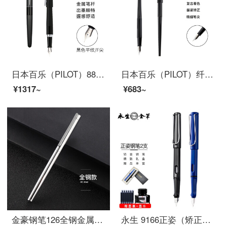
日本百乐（PILOT）88G钢笔学生书法练字笔 商务签字笔（含旋转上墨器）金属笔杆 黑色平纹 F尖
日本百乐（PILOT）纤扬长笔杆钢笔 男女手绘速写练字学生成人钢笔 EF尖 黑色 DPP-70-B-EF原装进口
¥1317~
¥683~
金豪钢笔126全钢金属银色黑色学生男女孩成人商务日常写字书法练字铱金笔墨水笔吸墨器墨囊两用口径2.6 126钢笔简装（全钢） 暗尖0.38MM
永生 9166正姿（矫正握姿）两支装墨囊墨水两用钢笔套装 学生硬笔书法练字办公签字笔铱金钢笔 黑色F+蓝色EF