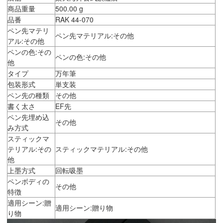
商品重量
500.00 g
品番
RAK 44-070
ペン先マテリ
ペン先マテリアル:その他
アル:その他
ペンの色:その
ペンの色:その他
他
タイプ
万年筆
包装形式
単支装
ペン先の種類
その他
書く太さ
EF先
ペン先埋め込
その他
み方式
スティックマ
テリアル:その
スティックマテリアル:その他
他
上墨方式
回転吸墨
ペンボディの
その他
特徴
適用シーン:贈
適用シーン:贈り物
り物