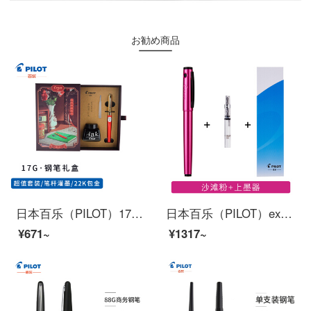
お勧め商品
日本百乐（PILOT）17G钢笔套装配墨水怀旧礼盒学生用成人练字送礼灌墨式F咀 红AMS17G3FR-I30B
日本百乐（PILOT）explorer探索者钢笔 单支装(配上墨器)M尖粉沙滩FP-EX1-M-MP(618活动专供)
¥671~
¥1317~