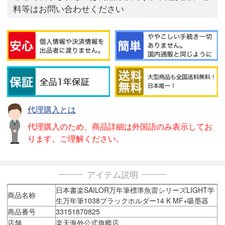
料等はお問い合わせください
代理購入とは
代理購入のため、商品詳細は外国語のみ表示してお
ります。ご理解ください。
アイテム説明
日本書楽SAILOR万年筆標準魚雷シリーズLIGHT学
商品名称
生万年筆1038ブラックホルダー14 K MF+吸墨器
商品番号
33151870825
店舗
楽天海外公式旗艦店