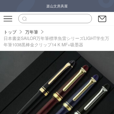
楽山文房具屋
トップ
万年筆
日本書楽SAILOR万年筆標準魚雷シリーズLIGHT学生万
年筆1038黒棒金クリップ14 K MF+吸墨器