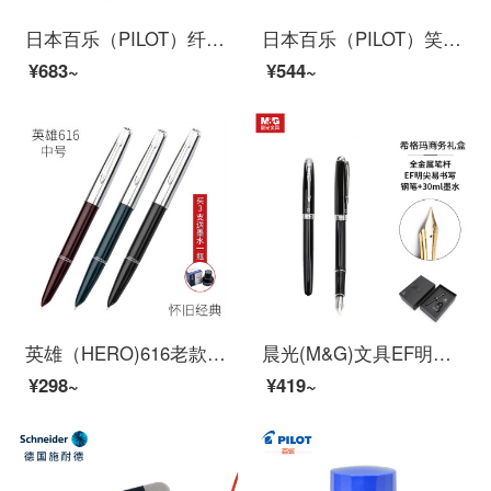
日本百乐（PILOT）纤扬长笔杆钢笔 男女手绘速写练字学生成人钢笔 EF尖 黑色 DPP-70-B-EF原装进口
日本百乐（PILOT）笑脸钢笔学生练字笔 入门级书法笔（含墨胆6支）FKA-1SR 蓝色 M尖
¥683~
¥544~
英雄（HERO)616老款钢笔经典老式中号小号复古练字男女学生通用中细尖329美工笔330上海原厂 616中号随机颜色3支装0.5mm
晨光(M&G)文具EF明尖黑色金属钢笔 学生练字墨水笔 希格玛系列男士商务礼品套装(钢笔*1+30ml墨水*1)HAFP0919
¥298~
¥419~