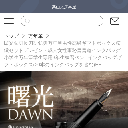
楽山文房具屋
トップ
万年筆
曙光弘刃長刀研弘典万年筆男性高級ギフトボックス精
緻セットプレゼント成人女性事務書書道インクバッグ
小学生万年筆学生専用3年生練習ペンHインクバッグギ
フトボックス(20本のインクバッグを含む)EF