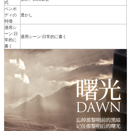
式
ペンボ
ディの
透かし
特徴
適用シ
ーン:日
適用シーン:日常的に書く
常的に
書く