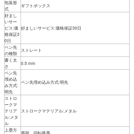
包装形
ギフトボックス
式
好まし
いサー
ビス:価
好ましいサービス:価格保証30日
格保証3
0日
ペン先
ストレート
の種類
書く太
0.5 mm
さ
ペン先
埋め込
ペン先埋め込み方式:明先
み方式:
明先
ストロ
ークマ
テリア
ストロークマテリアル:メタル
ル:メタ
ル
上墨方
墨胆、回転吸墨