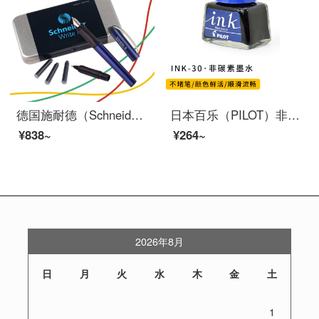
德国施耐德（Schneider）钢笔成人学生用练字套装双笔头钢笔+走珠笔进口两用签字笔BK600幻影蓝
日本百乐（PILOT）非碳素墨水 不堵笔钢笔墨水30ml 蓝黑INK-30-BB原装进口
¥838~
¥264~
2026年8月
日
月
火
水
木
金
土
1