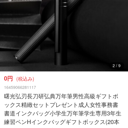
3
/
9
0円
(税込み)
16459066281117
曙光弘刃長刀研弘典万年筆男性高級ギフトボ
ックス精緻セットプレゼント成人女性事務書
書道インクバッグ小学生万年筆学生専用3年生
練習ペンHインクバッグギフトボックス(20本