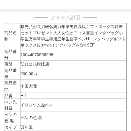
アイテム説明
曙光弘刃長刀研弘典万年筆男性高級ギフトボックス精緻
商品名
セットプレゼント大人女性オフィス書道インクバッグ小
称
学生万年筆学生専用三年生習字ペンHインクバッグギフト
ボックス(20本のインクバッグを含む)EF
商品番
10044070506298
号
店舗
弘典公式旗艦店
商品重
200.00 g
量
商品産
中国大陸
地
品番
H 1
ペン先
イリジウム金ペン
材質
ペンの
ペンの色:黒
色:黒
タイプ
万年筆