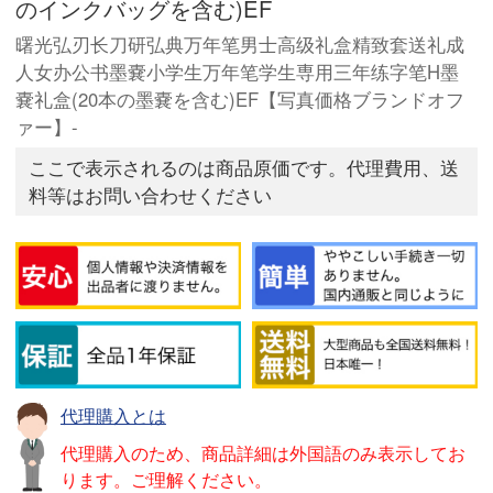
のインクバッグを含む)EF
曙光弘刃长刀研弘典万年笔男士高级礼盒精致套送礼成
人女办公书墨嚢小学生万年笔学生専用三年练字笔H墨
嚢礼盒(20本の墨嚢を含む)EF【写真価格ブランドオフ
ァー】-
ここで表示されるのは商品原価です。代理費用、送
料等はお問い合わせください
代理購入とは
代理購入のため、商品詳細は外国語のみ表示してお
ります。ご理解ください。