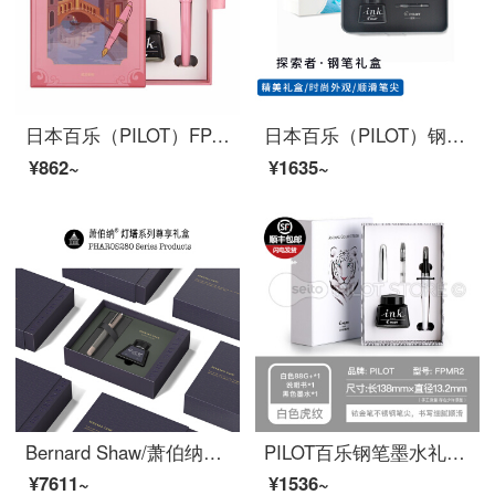
日本百乐（PILOT）FP-78G钢笔礼盒装 F尖商务签字笔学生练字送礼钢笔墨水意式风情套装 嫩粉
日本百乐（PILOT）钢笔墨水套装explorer系列探索者奇观礼盒礼品笔男女送朋友 F尖蓝冰川FPEX1FMEL原装进口
¥862~
¥1635~
Bernard Shaw/萧伯纳钢笔灯塔墨水套装礼盒男士高档商务办公女生专用定制刻字复古生日礼物送礼 凛冬灰【尊享礼盒】 F尖0.6mm
PILOT百乐钢笔墨水礼盒套装FP-MR2 78g升级版88g金属钢笔学生书法练字成人办公送礼用 MR2·白色虎纹·礼盒 F尖 旋转上墨器
¥7611~
¥1536~