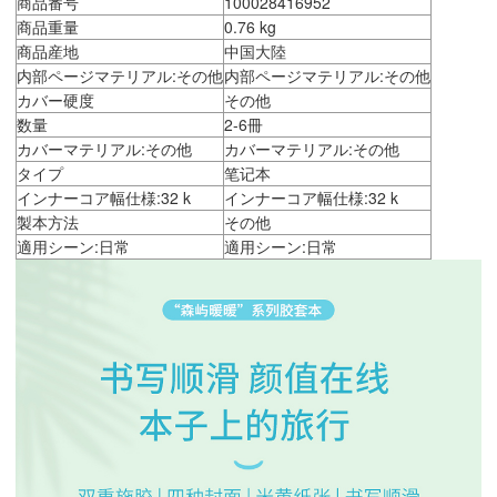
商品番号
100028416952
商品重量
0.76 kg
商品産地
中国大陸
内部ページマテリアル:その他
内部ページマテリアル:その他
カバー硬度
その他
数量
2-6冊
カバーマテリアル:その他
カバーマテリアル:その他
タイプ
笔记本
インナーコア幅仕様:32 k
インナーコア幅仕様:32 k
製本方法
その他
適用シーン:日常
適用シーン:日常