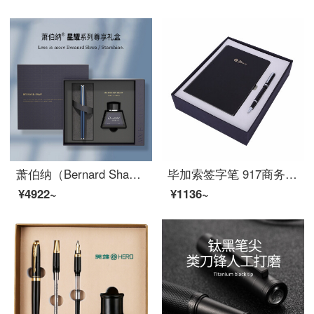
萧伯纳（Bernard Shaw）钢笔星耀墨水笔男士高档精致礼盒女朋友套装礼物学生专用练字教师送礼 夜幕蓝钢笔【墨水套装】 F尖0.6mm
毕加索签字笔 917商务办公签名笔礼盒装男女士礼品金属水笔0.5定制 709纯黑银夹宝珠笔+记事本礼盒套装
¥4922~
¥1136~