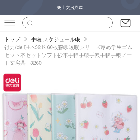
楽山文房具屋
トップ
手帳·スケジュール帳
得力(deli)4本32 K 60枚森嶼暖暖シリーズ厚め学生ゴム
セット本セットソフト抄本手帳手帳手帳手帳手帳ノー
ト文房具T 3260