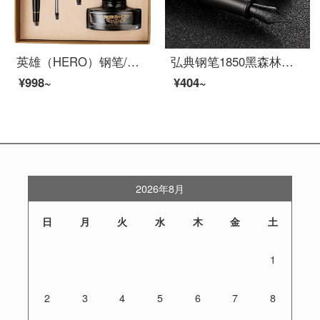
英雄（HERO）钢笔/签字笔 7056商务礼品墨水套装 钢笔宝珠笔美工笔三合一礼盒办公礼品 黑色
弘典钢笔1850黑森林练字学生用复古商务男女成人用笔弯头美工礼盒装礼物送礼书写书法墨水笔 免费刻字 黑森林（墨水礼盒） EF尖钢笔/0.38mm
¥998~
¥404~
2026年8月
日
月
火
水
木
金
土
1
2
3
4
5
6
7
8