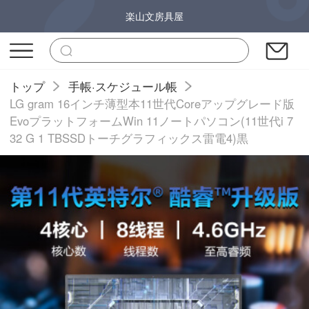
楽山文房具屋
トップ
手帳·スケジュール帳
LG gram 16インチ薄型本11世代Coreアップグレード版
EvoプラットフォームWin 11ノートパソコン(11世代i 7
32 G 1 TBSSDトーチグラフィックス雷電4)黒