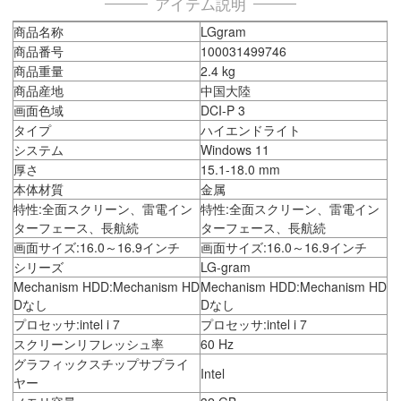
アイテム説明
商品名称
LGgram
商品番号
100031499746
商品重量
2.4 kg
商品産地
中国大陸
画面色域
DCI-P 3
タイプ
ハイエンドライト
システム
Windows 11
厚さ
15.1-18.0 mm
本体材質
金属
特性:全面スクリーン、雷電イン
特性:全面スクリーン、雷電イン
ターフェース、長航続
ターフェース、長航続
画面サイズ:16.0～16.9インチ
画面サイズ:16.0～16.9インチ
シリーズ
LG-gram
Mechanism HDD:Mechanism HD
Mechanism HDD:Mechanism HD
Dなし
Dなし
プロセッサ:intel i 7
プロセッサ:intel i 7
スクリーンリフレッシュ率
60 Hz
グラフィックスチップサプライ
Intel
ヤー