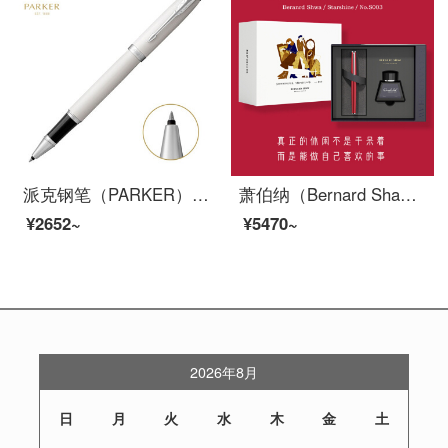
派克钢笔（PARKER）新款IM宝珠笔 派克笔商务送礼 签字笔送女友礼品笔 生日礼品 IM纯白白夹宝珠笔
萧伯纳（Bernard Shaw）钢笔女生款星耀伦敦红墨水笔复古套装礼盒学生练字创意插画礼物高档送礼 伦敦红（S003插画） F尖0.6mm
¥2652~
¥5470~
2026年8月
日
月
火
水
木
金
土