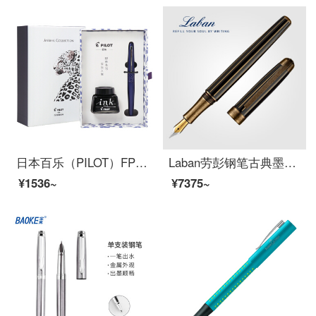
日本百乐（PILOT）FPMR2钢笔签字笔礼盒墨水套装 88G钢笔学生书法练字办公 野性气息 紫色豹纹F尖
Laban劳彭钢笔古典墨水笔经典复古做旧铱金笔男士高档商务办公成人练字刚笔女生专用文艺送礼礼品笔 条纹金 F尖 0.5mm 明尖
¥1536~
¥7375~