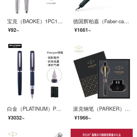
宝克（BAOKE）1PC116 0.7mm绅宝签名笔 钢笔 墨水笔 学生练字笔
德国辉柏嘉（Faber-castell）灵思系列钢笔签字笔男女式钢笔点阵墨水笔礼盒装F尖蓝绿色140926
¥92~
¥1661~
白金（PLATINUM）PNS-5000钢笔PROCYON练字铱金笔尖墨囊可替换 深海蓝 F尖
派克钢笔（PARKER）派克威雅XL墨水礼盒 签字笔商务送礼 学生钢笔练字 生日礼物 礼品笔免费刻字 威雅XL经典黑金夹墨水笔+礼盒
¥3032~
¥1966~