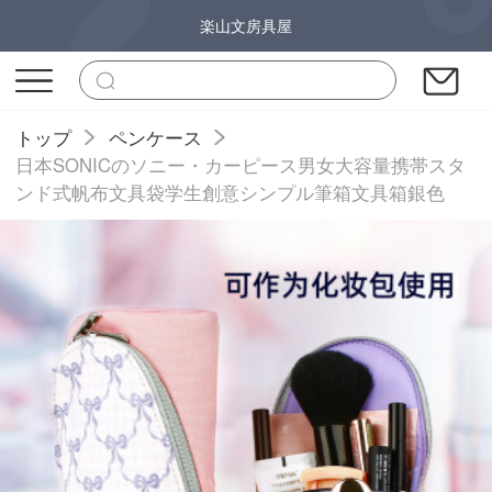
楽山文房具屋
トップ
ペンケース
日本SONICのソニー・カーピース男女大容量携帯スタ
ンド式帆布文具袋学生創意シンプル筆箱文具箱銀色