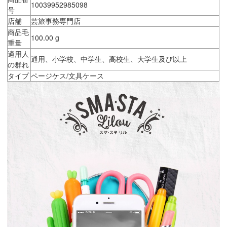
10039952985098
号
店舗
芸旅事務専門店
商品毛
100.00 g
重量
適用人
通用、小学校、中学生、高校生、大学生及び以上
の群れ
タイプ
ページケス/文具ケース