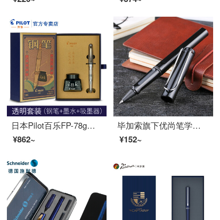
日本Pilot百乐FP-78g钢笔礼盒套装学生专用练字复古铱金笔可换墨囊成人高档送礼用 透明色礼盒装（配墨水） F尖/约0.4-0.5mm日常书写用
毕加索旗下优尚笔学生用书写商务男士女士签字笔签字笔0.5mm钢笔式笔送礼个性签名笔 亮黑色
¥862~
¥152~