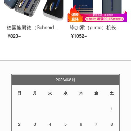
德国施耐德（Schneider）钢笔成人学生用练字套装双笔头钢笔+走珠笔进口两用签字笔金珍珠系列魅影蓝
毕加索（pimio）机长系列钢笔男女复古套装成人送礼商务办公商务礼盒装 空姐紫 0.5mm 机长蓝+礼品袋
¥823~
¥1052~
2026年8月
日
月
火
水
木
金
土
1
2
3
4
5
6
7
8