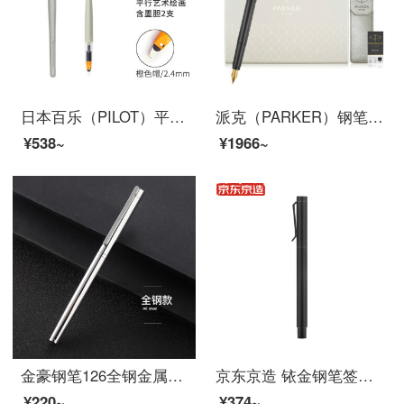
日本百乐（PILOT）平行钢笔 美术美工艺术笔鸭嘴笔 艺术字体英文书法钢笔套装 2.4mm FP3-24-SS限量版
派克（PARKER）钢笔礼盒 威雅XL经典黑金夹墨水笔+笔套礼盒
¥538~
¥1966~
金豪钢笔126全钢金属银色黑色学生男女孩成人商务日常写字书法练字铱金笔墨水笔吸墨器墨囊两用口径2.6 126钢笔简装（全钢） 暗尖0.38MM
京东京造 铱金钢笔签字笔墨水笔 EF尖 金属钢笔套装配四只墨囊 墨水黑色 钢笔黑色
¥220~
¥374~