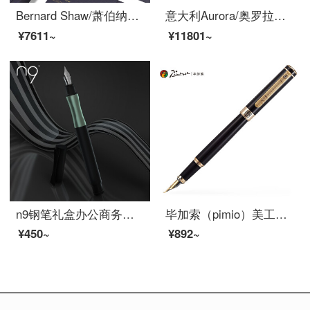
Bernard Shaw/萧伯纳钢笔灯塔墨水套装礼盒男士高档商务办公女生专用定制刻字复古生日礼物送礼 凛冬灰【尊享礼盒】 F尖0.6mm
意大利Aurora/奥罗拉钢笔Ipsilon意普西伦B1214K金笔商务送礼成人男士签字定制LOGO 黑杆白夹墨水礼盒套装 F
¥7611~
¥11801~
n9钢笔礼盒办公商务礼品签字笔铱金明尖无量系列碧穹绿色F尖
毕加索（pimio）美工笔弯头弯尖书法钢笔男女士练字成人学生用笔1.0mm绅士系列902亮黑金夹
¥450~
¥892~