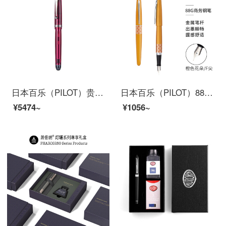
日本百乐（PILOT）贵客74钢笔 成人书法练字钢笔 商务送礼盒装 FKKN-12SR EF尖 透明酒红
日本百乐（PILOT）88G钢笔商务签字笔 金属笔杆墨水笔练字学生钢笔礼盒FP-MR3 橙色花朵F尖
¥5474~
¥1056~