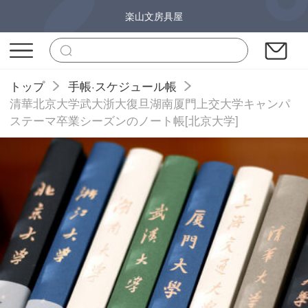
楽山文房具屋
トップ
手帳·スケジュール帳
清華北京大学武大浙大復旦湖南厦門上交大学キャンパ
ステーマ卒業シーズンのノート帳[北京大学]