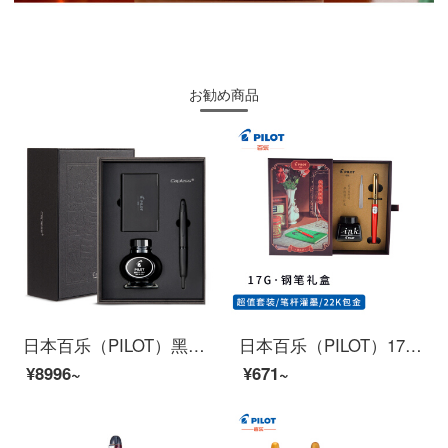
お勧め商品
日本百乐（PILOT）黑武士钢笔套装礼盒 按键式自来水笔 18k金尖签字笔限量版 FC-1800 黑色 M尖
日本百乐（PILOT）17G钢笔套装配墨水怀旧礼盒学生用成人练字送礼灌墨式F咀 红AMS17G3FR-I30B
¥8996~
¥671~