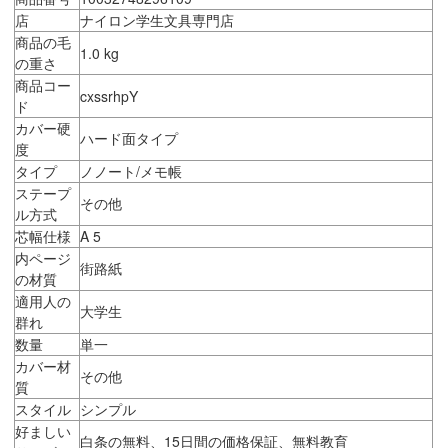
店
ナイロン学生文具専門店
商品の毛
1.0 kg
の重さ
商品コー
cxssrhpY
ド
カバー硬
ハード面タイプ
度
タイプ
ノノート/メモ帳
ステープ
その他
ル方式
芯幅仕様
A 5
内ページ
街路紙
の材質
適用人の
大学生
群れ
数量
単一
カバー材
その他
質
スタイル
シンプル
好ましい
白条の無料、15日間の価格保証、無料教育