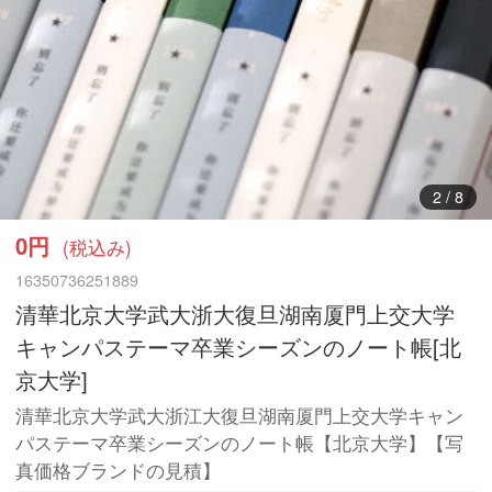
3
/
8
0円
(税込み)
16350736251889
清華北京大学武大浙大復旦湖南厦門上交大学
キャンパステーマ卒業シーズンのノート帳[北
京大学]
清華北京大学武大浙江大復旦湖南厦門上交大学キャン
パステーマ卒業シーズンのノート帳【北京大学】【写
真価格ブランドの見積】