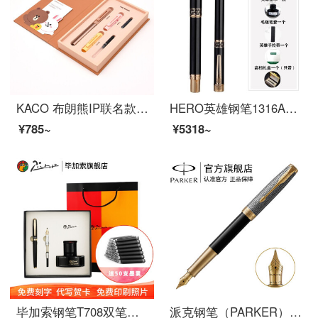
KACO 布朗熊IP联名款 SKY百锋钢笔礼盒套装 莎莉可妮兔卡通限量版 LINE 百锋钢笔礼盒
HERO英雄钢笔1316A金笔尖12K金笔男士书写办公练字用墨水笔签字书法礼品笔商务送礼免费刻字定制
¥785~
¥5318~
毕加索钢笔T708双笔头墨水礼盒套装商务办公成人练字男女士学生用书法美工送礼年会开学生日礼物礼品定制 黑色金夹（0.38暗尖+0.5明尖）双笔头
派克钢笔（PARKER）新款卓尔墨水笔男女士高端钢笔签字笔 商务礼品笔书法钢笔 生日礼物 卓尔光影格纹金夹墨水笔