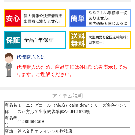
代理購入とは
代理購入のため、商品詳細は外国語のみ表示してお
ります。ご理解ください。
アイテム説明
商品名
モーニングコール（M&G）calm downシリーズ多色ペンケ
称
ス正方形学生収納袋単体APBN 3673黒
商品番
41598866569
号
店舗
朝光文具オフィシャル旗艦店