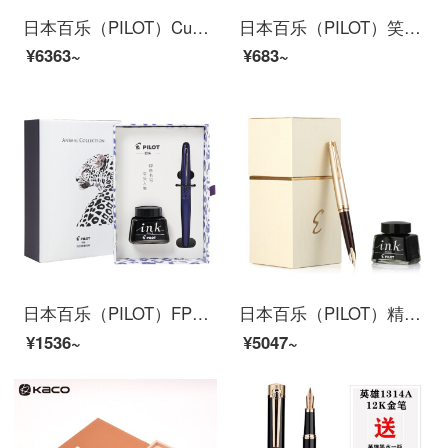
日本百乐（PILOT）Custom74贵客钢笔套装 书法练字签名钢笔 商务钢笔送礼盒套装 FKK1000R F尖 深红
日本百乐（PILOT）笑脸钢笔学生练字笔 入门级书法笔（含旋转上墨器/清洗胆）FKA-150R 透明黑 EF尖 限量版
¥6363~
¥683~
日本百乐（PILOT）FPMR2钢笔签字笔礼盒墨水套装 88G钢笔学生书法练字办公 野性气息 紫色豹纹F尖
日本百乐（PILOT）精英钢笔礼盒套装 Elite95s复刻限量款14K金口袋笔 商务办公练字笔 FES-1000 红色 F尖
¥1536~
¥5047~