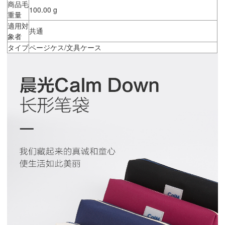
商品毛
100.00 g
重量
適用対
共通
象者
タイプ
ページケス/文具ケース