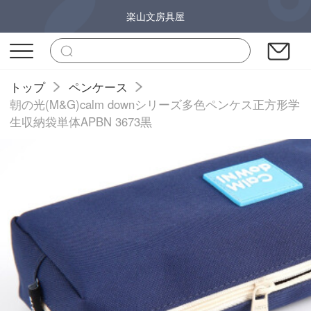
楽山文房具屋
トップ
ペンケース
朝の光(M&G)calm downシリーズ多色ペンケス正方形学
生収納袋単体APBN 3673黒