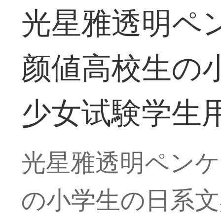
光星雅透明ペ
颜値高校生の小
少女试験学生
光星雅透明ペンケ
の小学生の日系文