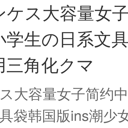
ンケス大容量女
学生の日系文具袋
用三角化クマ
ス大容量女子简约中
具袋韩国版ins潮少