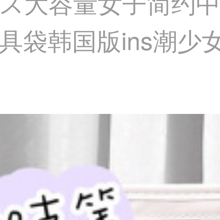
ス大容量女子简约中
具袋韩国版ins潮少