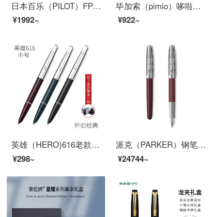
日本百乐（PILOT）FPMR3钢笔签字笔礼盒墨水套装 88G钢笔学生书法练字办公 紫色圆圈M尖
毕加索（pimio）哆啦A梦联名款机器猫钢笔礼盒套装叮当猫男女生学生用成人练字笔931经典蓝
¥1992~
¥922~
英雄（HERO)616老款钢笔经典老式中号小号复古练字男女学生通用中细尖329美工笔330上海原厂 616中号随机颜色3支装0.5mm
派克（PARKER）钢笔 卓尔系列致臻绛红墨水笔
¥298~
¥24744~