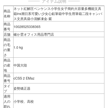
アイテム説明
ネット紅解圧ペンケンス小学生女子簡約大容量多機能文具
商品
箱ins潮日系可愛い少女心鉛筆箱中学生用筆箱二段キャンバ
名称
ス文房具袋小清解凍金-紫
商品
10028525338365
番号
店舗
確か雲オフィス用品専門店
商品
の毛
1.0 kg
の重
さ
商品
の産
中国大陸
地
商品
cCSS 2 EMaz
番号
タイ
姿勢矯正器
プ
適用
人の
小学校、高校
群れ