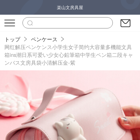
楽山文房具屋
トップ
ペンケース
网红解压ペンケンス小学生女子简约大容量多機能文具
箱ins潮日系可爱い少女心鉛筆箱中学生ペン箱二段キャ
ンバス文房具袋小清解压金-紫