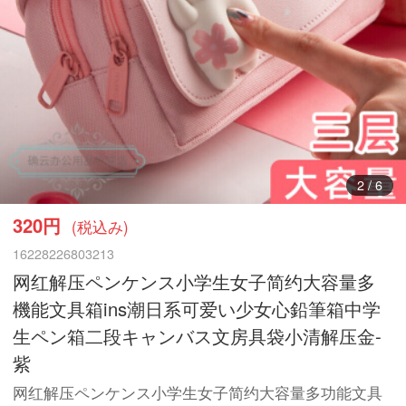
3
/
6
320円
(税込み)
16228226803213
网红解压ペンケンス小学生女子简约大容量多
機能文具箱ins潮日系可爱い少女心鉛筆箱中学
生ペン箱二段キャンバス文房具袋小清解压金-
紫
网红解压ペンケンス小学生女子简约大容量多功能文具