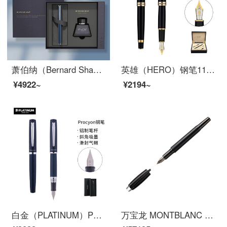
萧伯纳（Bernard Shaw）钢笔星耀墨水笔男士高档精致礼盒女朋友套装礼物学生专用练字教师送礼 夜幕蓝钢笔【墨水套装】 F尖0.6mm
英雄（HERO）钢笔1111黑色（1+2）铱金钢笔组合套墨水笔龙夹明尖
¥4922~
¥2194~
白金（PLATINUM）PNS-5000钢笔PROCYON练字铱金笔尖墨囊可替换 深海蓝 F尖
万宝龙 MONTBLANC 星际行者碳纤维墨水笔/钢笔 109341