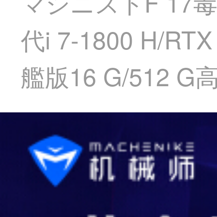
マシニストF 17
代i 7-1800 H
艦版16 G/512 