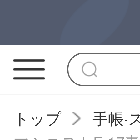
トップ
手帳·