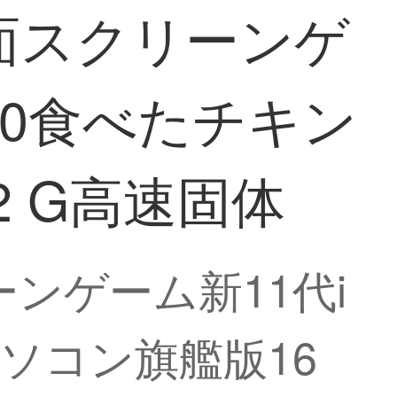
全面スクリーンゲ
3050食べたチキン
2 G高速固体
ーンゲーム新11代i
トパソコン旗艦版16