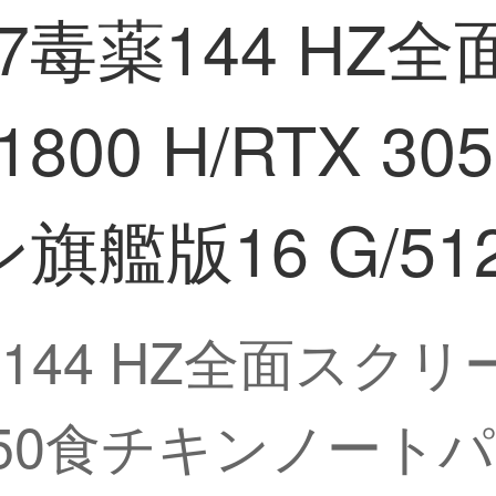
7毒薬144 HZ
-1800 H/RTX 
艦版16 G/51
144 HZ全面スクリ
X 3050食チキンノー