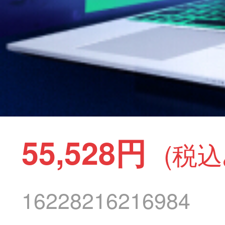
55,528円
(税込
16228216216984