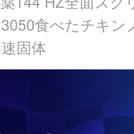
毒薬144 HZ全面ス
/RTX 3050食べた
G高速固体