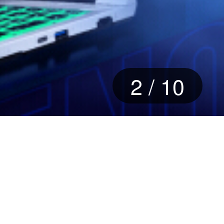
3
/
10