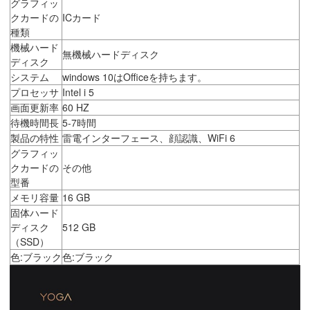
グラフィッ
クカードの
ICカード
種類
機械ハード
無機械ハードディスク
ディスク
システム
windows 10はOfficeを持ちます。
プロセッサ
Intel i 5
画面更新率
60 HZ
待機時間長
5-7時間
製品の特性
雷電インターフェース、顔認識、WiFi 6
グラフィッ
クカードの
その他
型番
メモリ容量
16 GB
固体ハード
ディスク
512 GB
（SSD）
色:ブラック
色:ブラック