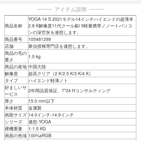
アイテム説明
YOGA 14 S 2021モデル14インチハイエンドの超薄本
商品名称
2.8 K解像度11代クール叡i 5軽量携帯ノノートパソコ
ンの深空灰を連想します。
商品番号
105481299
店舗
衆信授権専門店を連想します。
商品の毛の
1.5 kg
重さ
商品の産地
中国大陸
解像度
超高クリア（2 K/2.5 K/3 K/4 K）
タイプ
ハイエンド軽薄ノト
好ましいサ
2年間品質保証、7*24 Hコンサルティング
ービス
厚さ
15.0 mm以下
本体材質
金属製
画面サイズ
14.0インチ-14.9インチ
シリーズ
連想-YOGA
裸機重量
1-1.5 KG
画面の色域
100%sRGB