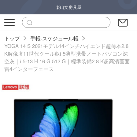
楽山文房具屋
トップ
手帳·スケジュール帳
YOGA 14 S 2021モデル14インチハイエンド超薄本2.8
K解像度11世代クール叡i 5薄型携帯ノートパソコン深
空灰｜i 5-13 H 16 G 512 G｜標準装備2.8 K超高清画面
雷4インターフェース