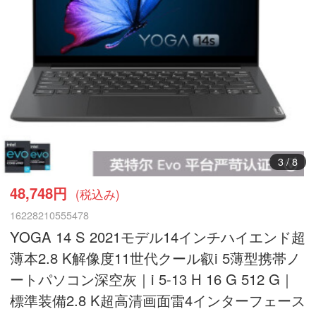
3
/
8
48,748円
(税込み)
16228210555478
YOGA 14 S 2021モデル14インチハイエンド超
薄本2.8 K解像度11世代クール叡i 5薄型携帯ノ
ートパソコン深空灰｜i 5-13 H 16 G 512 G｜
標準装備2.8 K超高清画面雷4インターフェース