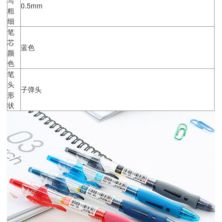
0.5mm
粗
细
笔
芯
蓝色
颜
色
笔
头
子弹头
形
状