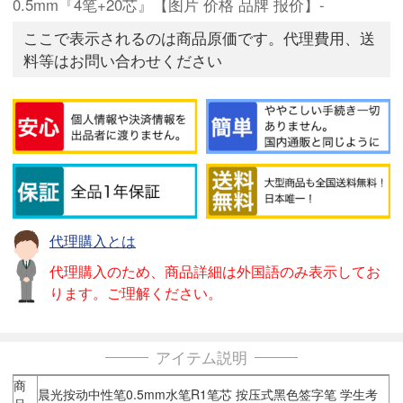
0.5mm『4笔+20芯』【图片 价格 品牌 报价】-
ここで表示されるのは商品原価です。代理費用、送
料等はお問い合わせください
代理購入とは
代理購入のため、商品詳細は外国語のみ表示してお
ります。ご理解ください。
アイテム説明
商
晨光按动中性笔0.5mm水笔R1笔芯 按压式黑色签字笔 学生考