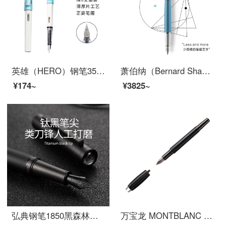
英雄（HERO）钢笔359A正姿 学生办公练字铱金钢笔签字笔 薄厚片工艺铱金笔尖（附加6支墨囊） 蓝白EF尖
萧伯纳（Bernard Shaw）钢笔星耀墨水笔男士高档精致礼盒女朋友套装礼物学生专用练字教师送礼 尼斯蓝钢笔（单支礼盒） 优先发货，不支持刻字
¥174~
¥3825~
弘典钢笔1850黑森林练字学生用复古商务男女成人用笔弯头美工礼盒装礼物送礼书写书法墨水笔 免费刻字 黑森林（墨水礼盒） EF尖钢笔/0.38mm
万宝龙 MONTBLANC 星际行者碳纤维墨水笔/钢笔 109341