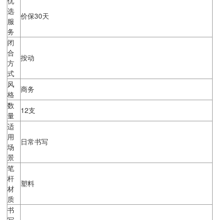
优
选
价保30天
服
务
闭
合
按动
方
式
风
商务
格
数
12支
量
适
用
日常书写
场
景
笔
杆
塑料
材
质
书
写