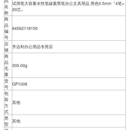
品
试用笔大容量水性笔碳素黑笔办公文具用品 黑色0.5mm『4笔+
名
20芯』
称
商
品
64562118150
编
号
店
齐达利办公用品专营店
铺
商
品
300.00g
毛
重
货
GP1008
号
包
装
其他
方
式
类
其他
型