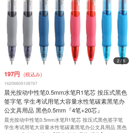
3
/
5
197円
(税込み)
16206809108767
晨光按动中性笔0.5mm水笔R1笔芯 按压式黑色
签字笔 学生考试用笔大容量水性笔碳素黑笔办
公文具用品 黑色0.5mm『4笔+20芯』
晨光按动中性笔0.5mm水笔R1笔芯 按压式黑色签字笔
学生考试用笔大容量水性笔碳素黑笔办公文具用品 黑色