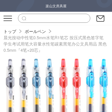
楽山文房具屋
トップ
ボールペン
晨光按动中性笔0.5mm水笔R1笔芯 按压式黑色签字笔
学生考试用笔大容量水性笔碳素黑笔办公文具用品 黑色
0.5mm『4笔+20芯』