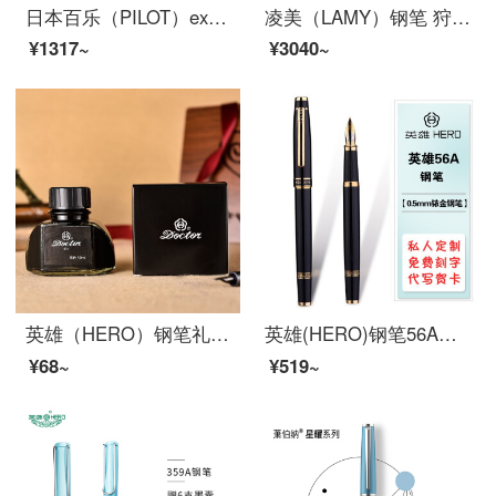
日本百乐（PILOT）explorer探索者钢笔 单支装(配上墨器)M尖粉沙滩FP-EX1-M-MP(618活动专供)
凌美（LAMY）钢笔 狩猎马卡龙系列墨水笔 冰淇淋粉F笔尖VT3601-RO-F-0.7mm
¥1317~
¥3040~
英雄（HERO）钢笔礼盒练字书写书法美工笔弯尖螺旋钢笔套装吉祥如意铱金笔礼品定制刻字送礼物 【英雄墨水】非碳素50ML 附带原装墨水
英雄(HERO)钢笔56A弯尖书法美工笔学生用练字书写商务办公铱金钢笔礼盒装节日送礼企业订制免费免费 0.5mm直尖铱金笔
¥68~
¥519~