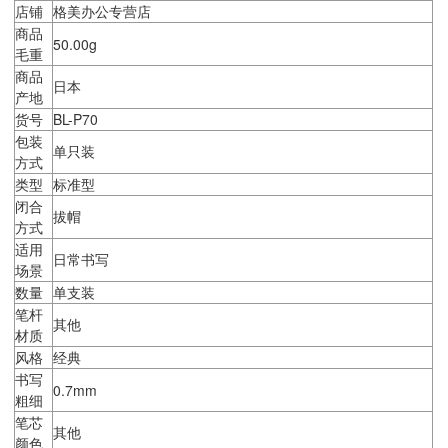
店铺
格美办公专营店
商品
50.00g
毛重
商品
日本
产地
货号
BL-P70
包装
单只装
方式
类型
标准型
闭合
拔帽
方式
适用
日常书写
场景
数量
单支装
笔杆
其他
材质
风格
经典
书写
0.7mm
粗细
笔芯
其他
颜色