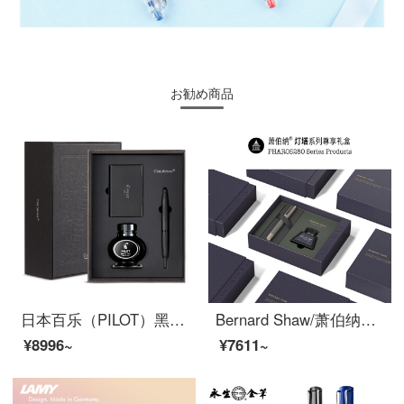
お勧め商品
日本百乐（PILOT）黑武士钢笔套装礼盒 按键式自来水笔 18k金尖签字笔限量版 FC-1800 黑色 M尖
Bernard Shaw/萧伯纳钢笔灯塔墨水套装礼盒男士高档商务办公女生专用定制刻字复古生日礼物送礼 凛冬灰【尊享礼盒】 F尖0.6mm
¥8996~
¥7611~