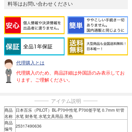
料等はお問い合わせください
代理購入とは
代理購入のため、商品詳細は外国語のみ表示してお
ります。ご理解ください。
アイテム説明
商品
日本百乐（PILOT）BL-P70中性笔 P700签字笔 0.7mm 针管
名称
水笔 财务笔 水笔文具用品 黑色
商品
25317490636
编号