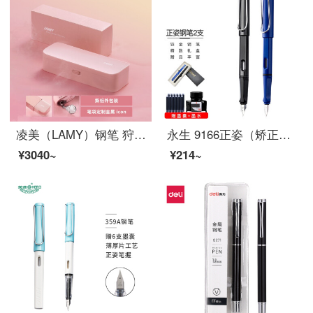
凌美（LAMY）钢笔 狩猎马卡龙系列墨水笔 冰淇淋粉F笔尖VT3601-RO-F-0.7mm
永生 9166正姿（矫正握姿）两支装墨囊墨水两用钢笔套装 学生硬笔书法练字办公签字笔铱金钢笔 黑色F+蓝色EF
¥3040~
¥214~