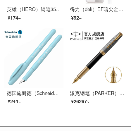
英雄（HERO）钢笔359A正姿 学生办公练字铱金钢笔签字笔 薄厚片工艺铱金笔尖（附加6支墨囊） 蓝白EF尖
得力（deli）EF暗尖金属钢笔小学生三年级专用男女矫姿书法练字签字笔礼盒 黑色 单支装
¥174~
¥92~
德国施耐德（Schneider）钢笔BK402+马卡龙男女学生用练字彩杆EF尖签字笔进口墨水笔土耳其蓝
派克钢笔（PARKER）新款卓尔墨水笔男女士高端钢笔签字笔 商务礼品笔书法钢笔 生日礼物 卓尔光影格纹金夹墨水笔
¥244~
¥26267~