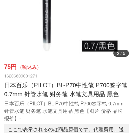
3
/
5
75円
(税込み)
16206809001271
日本百乐（PILOT）BL-P70中性笔 P700签字笔
0.7mm 针管水笔 财务笔 水笔文具用品 黑色
日本百乐（PILOT）BL-P70中性笔 P700签字笔 0.7mm
针管水笔 财务笔 水笔文具用品 黑色【图片 价格 品牌
报价】-
ここで表示されるのは商品原価です。代理費用、送