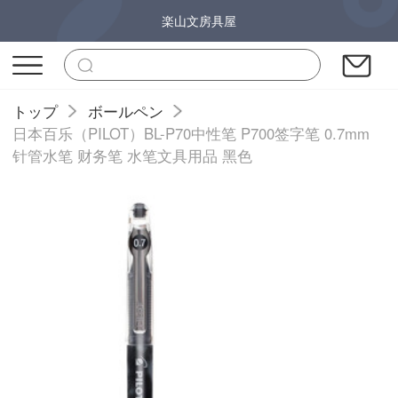
楽山文房具屋
トップ
ボールペン
日本百乐（PILOT）BL-P70中性笔 P700签字笔 0.7mm
针管水笔 财务笔 水笔文具用品 黑色