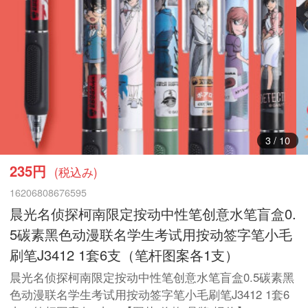
3
/
10
235円
(税込み)
16206808676595
晨光名侦探柯南限定按动中性笔创意水笔盲盒0.
5碳素黑色动漫联名学生考试用按动签字笔小毛
刷笔J3412 1套6支（笔杆图案各1支）
晨光名侦探柯南限定按动中性笔创意水笔盲盒0.5碳素黑
色动漫联名学生考试用按动签字笔小毛刷笔J3412 1套6