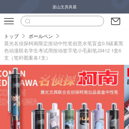
楽山文房具屋
トップ
ボールペン
晨光名侦探柯南限定按动中性笔创意水笔盲盒0.5碳素黑
色动漫联名学生考试用按动签字笔小毛刷笔J3412 1套6
支（笔杆图案各1支）