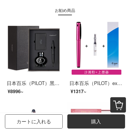
お勧め商品
日本百乐（PILOT）黑武士钢笔套装礼盒 按键式自来水笔 18k金尖签字笔限量版 FC-1800 黑色 M尖
日本百乐（PILOT）explorer探索者钢笔 单支装(配上墨器)M尖粉沙滩FP-EX1-M-MP(618活动专供)
¥8996~
¥1317~
カートに入れる
購入