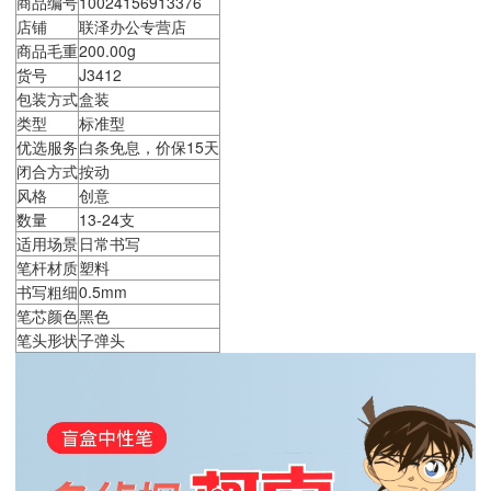
商品编号
10024156913376
店铺
联泽办公专营店
商品毛重
200.00g
货号
J3412
包装方式
盒装
类型
标准型
优选服务
白条免息，价保15天
闭合方式
按动
风格
创意
数量
13-24支
适用场景
日常书写
笔杆材质
塑料
书写粗细
0.5mm
笔芯颜色
黑色
笔头形状
子弹头