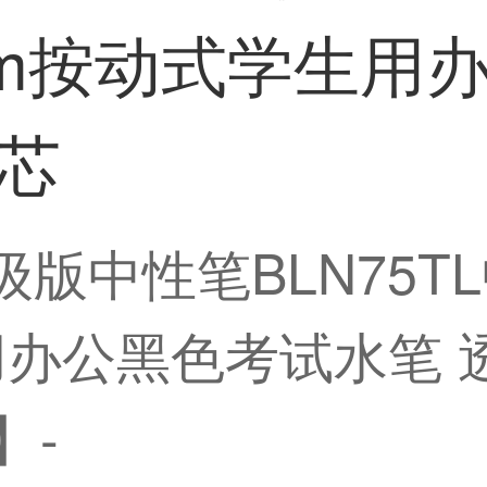
mm按动式学生用
黑芯
升级版中性笔BLN75T
用办公黑色考试水笔 
】-