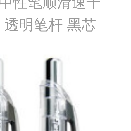
TL中性笔顺滑速干
 透明笔杆 黑芯