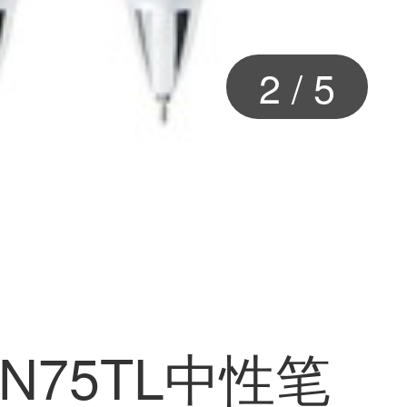
2
/
5
N75TL中性笔