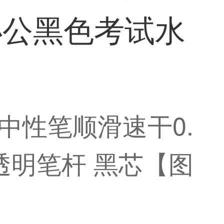
办公黑色考试水
L中性笔顺滑速干0.
透明笔杆 黑芯【图