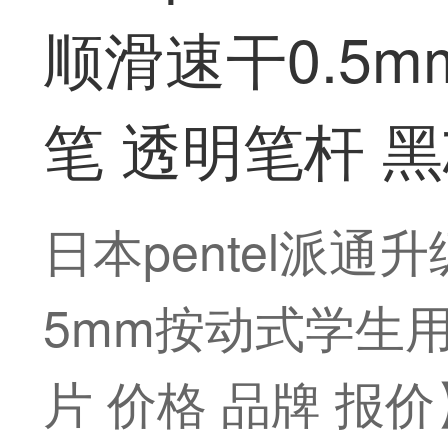
顺滑速干0.5
笔 透明笔杆 
日本pentel派通
5mm按动式学生
片 价格 品牌 报价