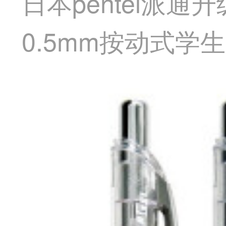
日本pentel派通
0.5mm按动式学