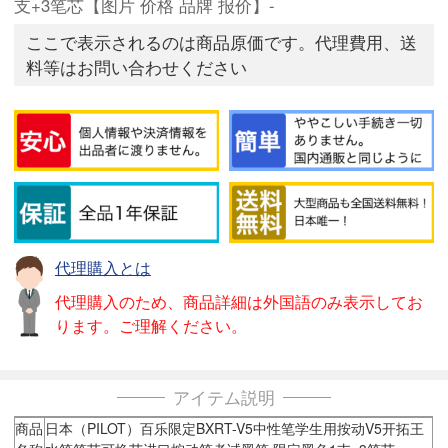
支+3笔芯【图片 价格 品牌 报价】-
ここで表示されるのは商品原価です。代理費用、送
料等はお問い合わせください
代理購入とは
代理購入のため、商品詳細は外国語のみ表示してお
ります。ご理解ください。
アイテム説明
商品
日本（PILOT）百乐限定BXRT-V5中性笔学生用按动V5开拓王