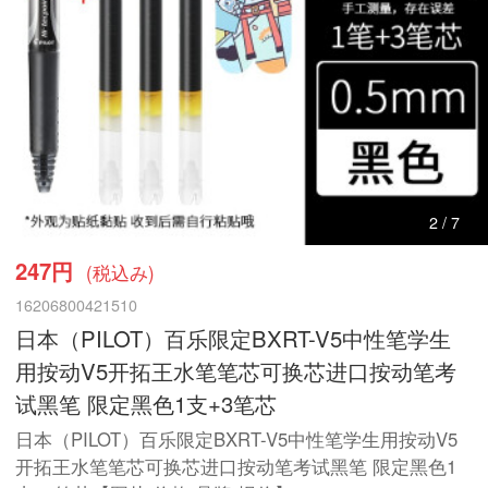
3
/
7
247円
(税込み)
16206800421510
日本（PILOT）百乐限定BXRT-V5中性笔学生
用按动V5开拓王水笔笔芯可换芯进口按动笔考
试黑笔 限定黑色1支+3笔芯
日本（PILOT）百乐限定BXRT-V5中性笔学生用按动V5
开拓王水笔笔芯可换芯进口按动笔考试黑笔 限定黑色1