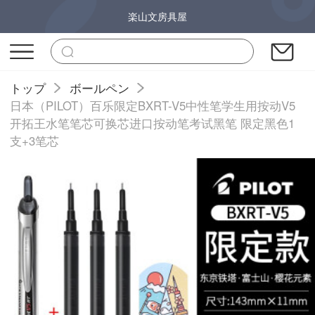
楽山文房具屋
トップ
ボールペン
日本（PILOT）百乐限定BXRT-V5中性笔学生用按动V5
开拓王水笔笔芯可换芯进口按动笔考试黑笔 限定黑色1
支+3笔芯