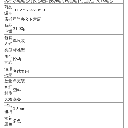
名称
水笔笔芯可换芯进口按动笔考试黑笔 限定黑色1支+3笔芯
商品
10027976227899
编号
店铺
星尚办公专营店
商品
21.00g
毛重
包装
单只装
方式
类型
标准型
闭合
按动
方式
适用
考试专用
场景
数量
单支装
笔杆
塑料
材质
风格
商务
书写
0.5mm
粗细
笔芯
多色
颜色