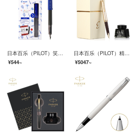
日本百乐（PILOT）笑脸钢笔学生练字笔 入门级书法笔（含墨胆6支）FKA-1SR 蓝色 M尖
日本百乐（PILOT）精英钢笔礼盒套装 Elite95s复刻限量款14K金口袋笔 商务办公练字笔 FES-1000 红色 F尖
¥544~
¥5047~