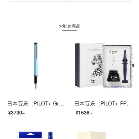
お勧め商品
日本百乐（PILOT）Grance格兰斯钢笔 商务办公书写练字笔 钢笔礼盒装 FGRC-8SR F尖 天空蓝
日本百乐（PILOT）FPMR2钢笔签字笔礼盒墨水套装 88G钢笔学生书法练字办公 野性气息 紫色豹纹F尖
¥3730~
¥1536~