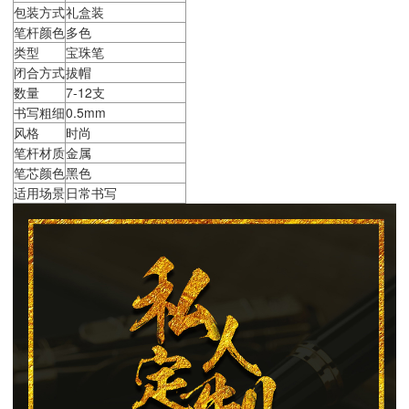
包装方式
礼盒装
笔杆颜色
多色
类型
宝珠笔
闭合方式
拔帽
数量
7-12支
书写粗细
0.5mm
风格
时尚
笔杆材质
金属
笔芯颜色
黑色
适用场景
日常书写