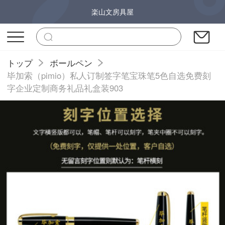
楽山文房具屋
トップ
ボールペン
毕加索（pimio）私人订制签字笔宝珠笔5色自选免费刻
字企业定制商务礼品礼盒装903