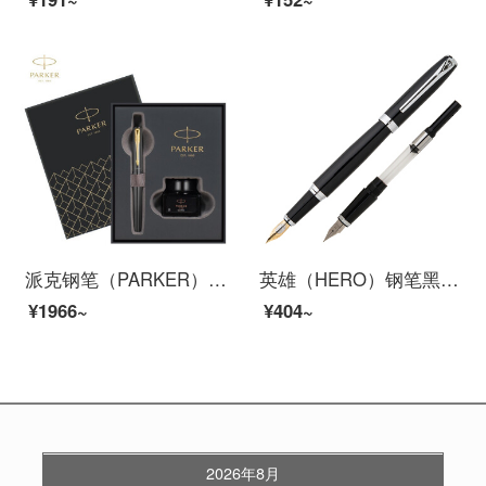
派克钢笔（PARKER）派克威雅XL墨水礼盒 签字笔商务送礼 学生钢笔练字 生日礼物 礼品笔免费刻字 威雅XL经典黑金夹墨水笔+礼盒
英雄（HERO）钢笔黑色双笔尖铱金钢笔套装（F+EF尖） 916
¥1966~
¥404~
2026年8月