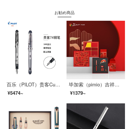
お勧め商品
百乐（PILOT）贵客Custom74透明钢笔墨水笔14K金尖钢笔礼盒装送礼商务书写 透明杆 F尖 FKK-1MR-NC-F-A
毕加索（pimio）吉祥礼盒钢笔墨水套装中国红商务礼品笔T908
¥5474~
¥1379~