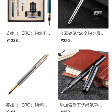
英雄（HERO）钢笔礼盒849墨绿色 三件套（铱金笔+宝珠+美工）办公礼品墨水礼盒套装
金豪钢笔126全钢金属银色黑色学生男女孩成人商务日常写字书法练字铱金笔墨水笔吸墨器墨囊两用口径2.6 126钢笔简装（全钢） 暗尖0.38MM
¥1288~
¥220~
英雄（HERO）钢笔/签字笔7006 学生办公练字钢笔商务礼品 F尖 灰色
毕加索旗下优尚笔学生用书写商务男士女士签字笔签字笔0.5mm钢笔式笔送礼个性签名笔 亮黑色
¥191~
¥152~