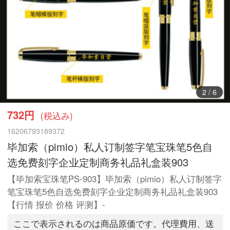
3
/
6
732円
(税込み)
16206793189372
毕加索（pimio）私人订制签字笔宝珠笔5色自
选免费刻字企业定制商务礼品礼盒装903
【毕加索宝珠笔PS-903】毕加索（pimio）私人订制签字
笔宝珠笔5色自选免费刻字企业定制商务礼品礼盒装903
【行情 报价 价格 评测】-
ここで表示されるのは商品原価です。代理費用、送