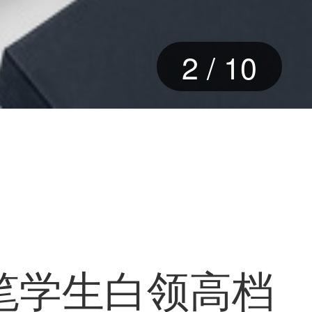
2
/
10
笔学生白领高档