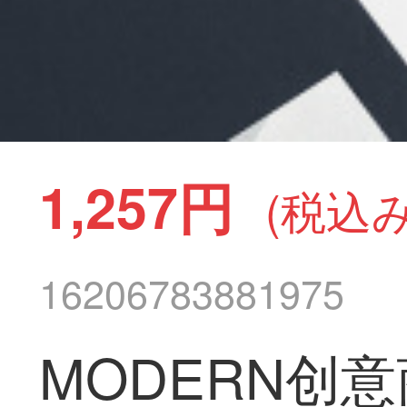
1,257円
(税込み
16206783881975
MODERN创