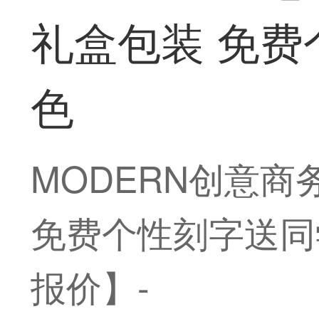
礼盒包装 免费
色
MODERN创意
免费个性刻字送同
报价】-