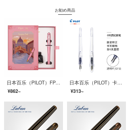
お勧め商品
日本百乐（PILOT）FP-78G钢笔礼盒装 F尖商务签字笔学生练字送礼钢笔墨水意式风情套装 嫩粉
日本百乐（PILOT）卡利贵妃钢笔 学生入门练字笔（含墨胆6支）男女成人速写钢笔 FP-60R EF尖 透明杆
¥862~
¥313~