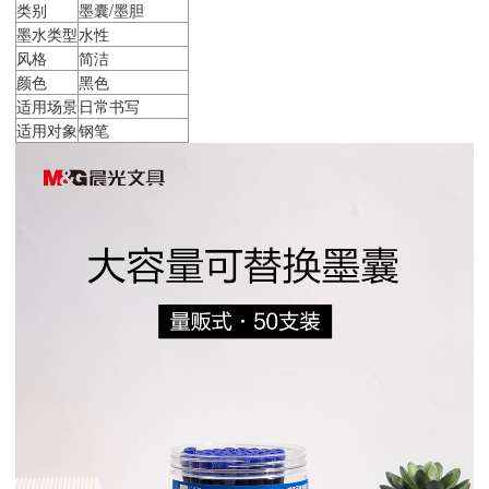
类别
墨囊/墨胆
墨水类型
水性
风格
简洁
颜色
黑色
适用场景
日常书写
适用对象
钢笔