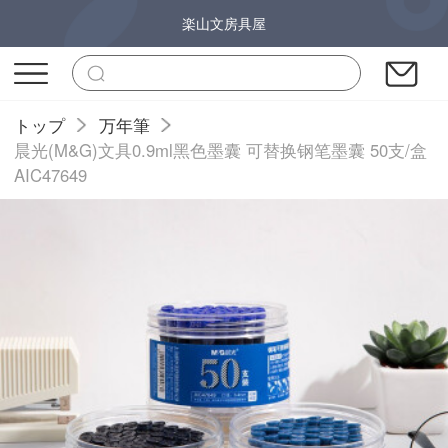
楽山文房具屋
トップ
万年筆
晨光(M&G)文具0.9ml黑色墨囊 可替换钢笔墨囊 50支/盒
AIC47649