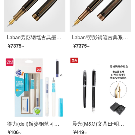
Laban劳彭钢笔古典墨水笔经典复古做旧铱金笔男士高档商务办公成人练字刚笔女生专用文艺送礼礼品笔 条纹金 F尖 0.5mm 明尖
Laban/劳彭钢笔古典系列墨水笔男士高档商务办公礼物套装礼盒女生专用练字文艺精致复古定制送礼刻字 条纹玫瑰金 EF尖 0.35mm 明尖
¥7375~
¥7375~
得力(deli)矫姿钢笔可擦复写笔套装 学生正姿练字笔套装EF明尖 附可擦纯蓝墨囊6支
晨光(M&G)文具EF明尖黑色金属钢笔 学生练字墨水笔 希格玛系列男士商务礼品套装(钢笔*1+30ml墨水*1)HAFP0919
¥106~
¥419~