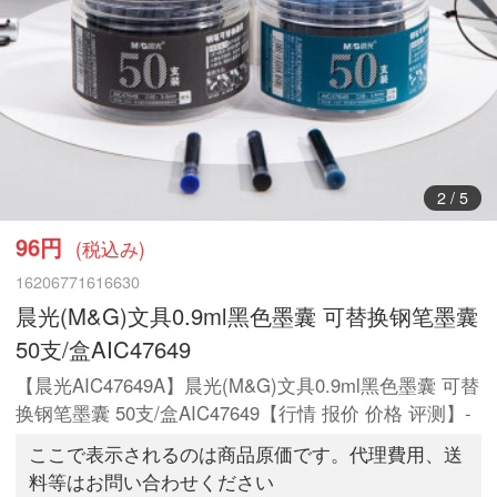
3
/
5
96円
(税込み)
16206771616630
晨光(M&G)文具0.9ml黑色墨囊 可替换钢笔墨囊
50支/盒AIC47649
【晨光AIC47649A】晨光(M&G)文具0.9ml黑色墨囊 可替
换钢笔墨囊 50支/盒AIC47649【行情 报价 价格 评测】-
ここで表示されるのは商品原価です。代理費用、送
料等はお問い合わせください