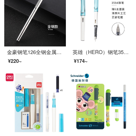
金豪钢笔126全钢金属银色黑色学生男女孩成人商务日常写字书法练字铱金笔墨水笔吸墨器墨囊两用口径2.6 126钢笔简装（全钢） 暗尖0.38MM
英雄（HERO）钢笔359A正姿 学生办公练字铱金钢笔签字笔 薄厚片工艺铱金笔尖（附加6支墨囊） 蓝白EF尖
¥220~
¥174~