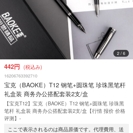
3
/
6
442円
(税込み)
16206763392710
宝克（BAOKE）T12 钢笔+圆珠笔 珍珠黑笔杆
礼盒装 商务办公搭配套装2支/盒
【宝克T12】宝克（BAOKE）T12 钢笔+圆珠笔 珍珠黑
笔杆 礼盒装 商务办公搭配套装2支/盒【行情 报价 价格
评测】-
ここで表示されるのは商品原価です。代理費用、送