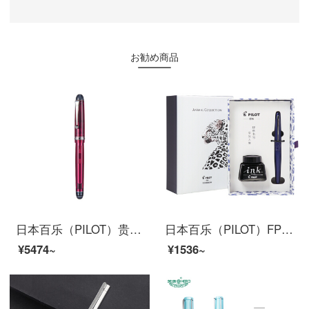
お勧め商品
日本百乐（PILOT）贵客74钢笔 成人书法练字钢笔 商务送礼盒装 FKKN-12SR EF尖 透明酒红
日本百乐（PILOT）FPMR2钢笔签字笔礼盒墨水套装 88G钢笔学生书法练字办公 野性气息 紫色豹纹F尖
¥5474~
¥1536~