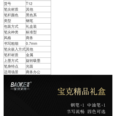
货号
T12
笔尖材质
其他
笔杆颜色
黑色系
类型
钢笔
包装方式
礼盒装
笔尖种类
标准型
风格
商务
书写粗细
0.7mm
笔尖嵌入方式
其他
笔杆材质
金属
上墨方式
旋转吸墨
笔身特点
光面
适用场景
商务办公