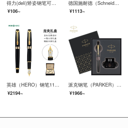
得力(deli)矫姿钢笔可擦复写笔套装 学生正姿练字笔套装EF明尖 附可擦纯蓝墨囊6支
德国施耐德（Schneider）儿童成长钢笔练字长短杆BASE Kid学生用套装配改错笔EF尖工科鼠绿162834
¥106~
¥1113~
英雄（HERO）钢笔1111黑色（1+2）铱金钢笔组合套墨水笔龙夹明尖
派克钢笔（PARKER）派克威雅XL墨水礼盒 签字笔商务送礼 学生钢笔练字 生日礼物 礼品笔免费刻字 威雅XL经典黑金夹墨水笔+礼盒
¥2194~
¥1966~