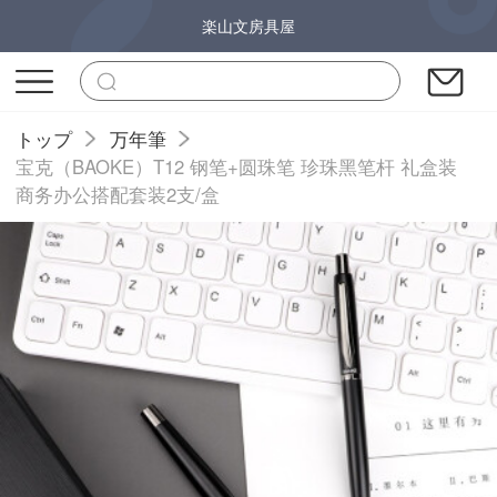
楽山文房具屋
トップ
万年筆
宝克（BAOKE）T12 钢笔+圆珠笔 珍珠黑笔杆 礼盒装
商务办公搭配套装2支/盒