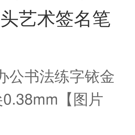
弯头艺术签名笔
细办公书法练字铱金
.38mm【图片