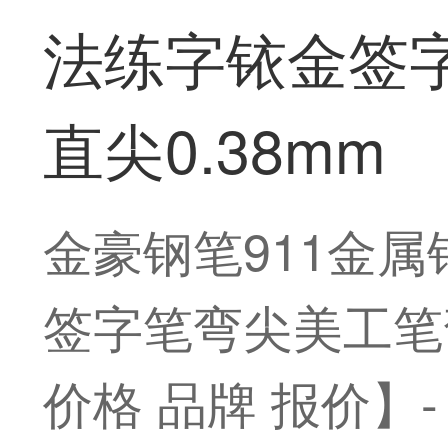
法练字铱金签
直尖0.38mm
金豪钢笔911金
签字笔弯尖美工笔弯
价格 品牌 报价】-