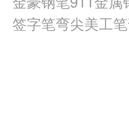
金豪钢笔911金
签字笔弯尖美工笔弯