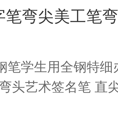
字笔弯尖美工笔
属钢笔学生用全钢特
头艺术签名笔 直尖0