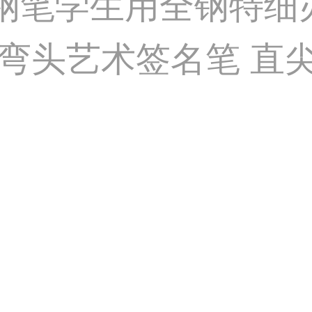
属钢笔学生用全钢特
头艺术签名笔 直尖0