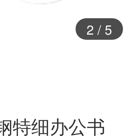
3
/
5
全钢特细办公书