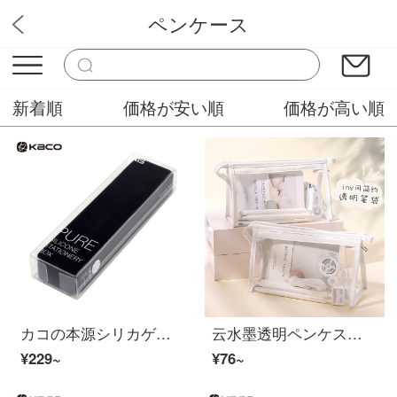
ペンケース
楽山文房具屋
新着順
価格が安い順
価格が高い順
カコの本源シリカゲルの文具箱はキャンディ色の学生に簡単に予約されています。
云水墨透明ペンケス简约ins韩国中学生试験専用高颜値小学生の日系文具袋大容量収纳ケース潮少女学生用三角化粧袋三角透明ペンケス-纯白
¥229~
¥76~