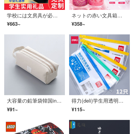
学校には文房具が必要です。実用高校生のプレゼント中学生の誕生日プレゼント小学生のプレゼント。万年筆ギフトボックスを注文して、友達と友達にプレゼントします。
ネットの赤い文具箱の震音と同じデザインの鉛筆箱韓国イチゴ少女心/学覇/ニャンコ小兔韓国簡約小清新多機能網紅同項ぺンケス小学生の筆箱の流砂-桜のアップグレードの延長タイプ（22件の豪礼を送ります）
¥663~
¥358~
大容量の鉛筆袋韓国ins少女心ぺンケス簡単小清新中学生用帆布文具箱灰色
得力(deli)学生用透明ペンケンカラーファスナー袋には小切手のトランペット収納袋5521がランダムに配付されています(12本入り)
¥91~
¥115~