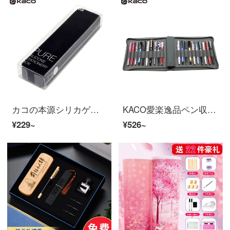
カコの本源シリカゲルの文具箱はキャンディ色の学生に簡単に予約されています。
KACO愛楽逸品ペン収納バッグ携帯防水ページケス大容量10/20 gサインペンボックス万年笔サンプルバッグ灰色20 g
¥229~
¥526~