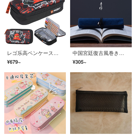
レゴ乐高ペンケースぺンケス文具箱幻影忍者カイペンケース小学生二階三次元ハードケース漫画大容量筆箱男の子黒赤20027
中国宮廷復古風巻きペンケンス故宮創意万年笔袋巻きペンカーテン日本文芸大学生文具箱青暮（期間限定で銅尺＋金属製燕尾挟み）
¥679~
¥305~