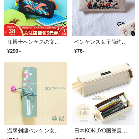
江博士ペンケスの文具箱鉛筆箱大容量小学生の男の子と子供のジュラシック恐竜漫画多機能簡単収納深青
ペンケンス女子简约キャンバス大容量日本韩国版小清新ins潮高校生中学生小学生一列人
¥290~
¥76~
温馨刺繍ペンケン女子学生韩版网红中学生ins高颜値帆布文具袋古风笔帘巻ペンケンス桜の恋-草绿
日本KOKUYO国誉展一メートル新純白ページケス簡単限定防水大容量シリカゲル文具箱男女中学生創意シンプル正方形の筆箱文具猫ベージュ大開口(一メートル新純シリーズ)