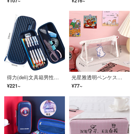
¥107~
¥216~
得力(deli)文具箱男性小学生新款鉛筆箱多機能児童筆箱幼稚園1-3年女子多工能ペンケス大容量深藍(20 cm直尺を入れることができます)66743
光星雅透明ペンケス大容量女子简约中学生高颜値高校生の小学生の日系文具袋韩国版ins潮少女试験学生用三角化クマ
¥221~
¥77~