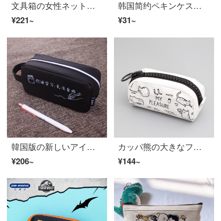
文具箱の女性ネットの赤い二段の大容量は簡単に帆布のペンケスを結ぶins少女文具袋の小学生のかわいい鉛筆の箱の二段の筆箱-ピンクの音楽の女の子
韩国简约ペキンケス透明网纱メッシュテスト铅笔袋男性大容量文具ピンク立体ペンケム
¥221~
¥31~
韓国版の新しいアイデアは鉛筆の袋を支えて簡単に男女の中学生の大容量の小さい清新でかわいい文具の箱を予約します。勉強に夢中です。
カッパ熊の大きなファスナーが可愛いペンケス韓国版シンプル男女生ins学生文具袋大容量日系鉛筆箱創意小清新中学生漫画文具箱猫キャンバス
¥206~
¥144~