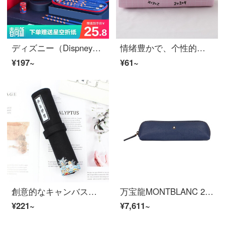
ディズニー（Dispney）小学生ペンケス3 D大容量文具箱耐磨耗耐汚児童鉛筆箱漫威英雄シリーズ3 D米国リーダー
情绪豊かで、个性的な学习文字ペンケスシンプルで创造的な男女学生文具箱学习文具铅笔袋勉强に没头しています。
¥197~
¥61~
創意的なキャンバス捲簾ぺンケス簡単中学校の学生の筆簾大容量の鉛筆袋の文具箱の男性の女の子の巻ぺンケス中国風新款网红大学生スケッチ巻ぺンケス黒(勉強したいです)
万宝龍MONTBLANC 2本セット経典ペキンケス124477
¥221~
¥7,611~