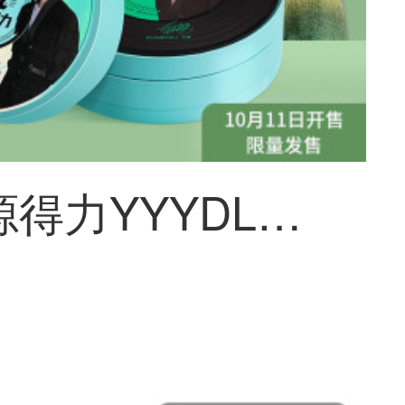
【源源源得力YYYDL】得力x王源源力礼盒文具套装皮面本波尔潘潘潘克斯创意卡伦达明星同款黑胶レコード【王源同款】源力礼盒