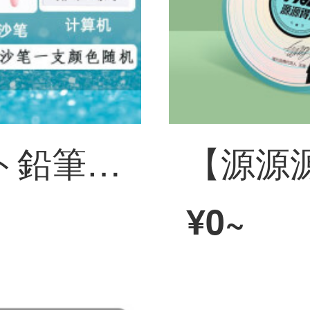
小学生プレゼント鉛筆箱多機能大容量2層円筒鉛筆箱【流砂金】夜の星空-流砂ペン6点プレゼント
¥0~