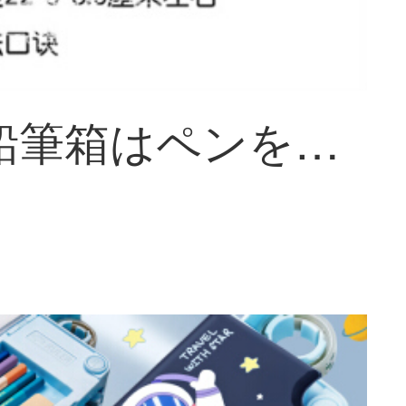
文房具鉛筆箱はペンを回して刀の小学生の男の子の多機能の男の子の児童の幼稚園がペンを削ってペンを巻いて2893エリートが贈り物がありません