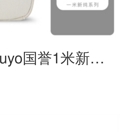
日本kokuyo国誉1米新纯夹笔盒両面磁吸帆布文具盒便利携带收纳袋创意DIY枕枕套包米色1件