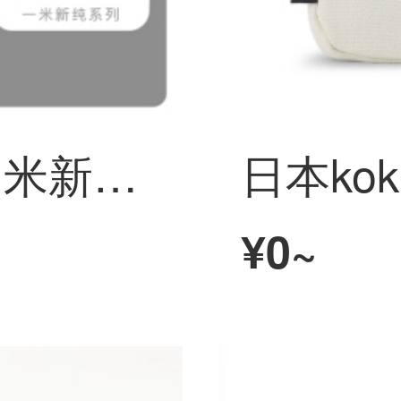
日本kokuyo国誉1米新纯夹笔盒両面磁吸帆布文具盒便利携带收纳袋创意DIY枕枕套包米色1件
¥0~